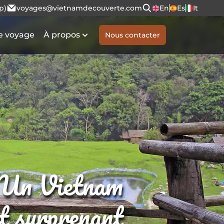
p)
voyages@vietnamdecouverte.com
En
Es
It
e voyage
À propos
Nous contacter
Un Vietnam
et surprenant