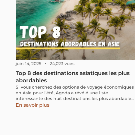
juin 14, 2025
24,023 vues
Top 8 des destinations asiatiques les plus
abordables
Si vous cherchez des options de voyage économiques
en Asie pour l'été, Agoda a révélé une liste
intéressante des huit destinations les plus abordables
pour le logement. Voici un aperçu plus détaillé de ces
En savoir plus
destinations, qui combinent charme local et coûts
réduits pour séduire les voyageurs de tous horizons.