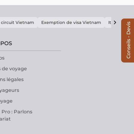
 circuit Vietnam
Exemption de visa Vietnam
Itinéraire V
Conseils - Devis
OPOS
os
 de voyage
ns légales
oyageurs
oyage
 Pro : Parlons
ariat