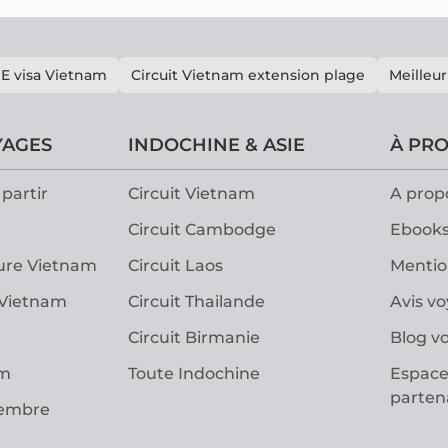
E visa Vietnam
Circuit Vietnam extension plage
Meilleur
YAGES
INDOCHINE & ASIE
À PR
partir
Circuit Vietnam
A prop
Circuit Cambodge
Ebooks
ure Vietnam
Circuit Laos
Mentio
 Vietnam
Circuit Thailande
Avis v
Circuit Birmanie
Blog v
am
Toute Indochine
Espace
parten
vembre