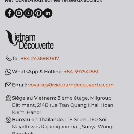
Retrouvez-nous sur les re1seaux sociaux
Tel:
+84 2436983617
WhatsApp & Hotline:
+84 397541881
Email:
voyages@vietnamdecouverte.com
Siège au Vietnam:
8 ème étage, Milgroup
Bâtiment, 214B rue Tran Quang Khai, Hoan
Kiem, Hanoi
Bureau en Thaïlande:
ITF-Silom, 160 Soi
Naradhiwas Rajanagarindra 1, Suriya Wong,
Bangkok