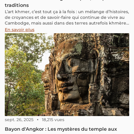
traditions
L’art khmer, c’est tout ça à la fois : un mélange d’histoires,
de croyances et de savoir-faire qui continue de vivre au
Cambodge, mais aussi dans des terres autrefois khmères,
comme la Thaïlande, le Laos, le Vietnam, le Myanmar ou
En savoir plus
la Malaisie.
sept. 26, 2025
18,215 vues
Bayon d'Angkor : Les mystères du temple aux