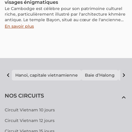
visages énigmatiques
Le Cambodge est célèbre pour son patrimoine culturel
riche, particulièrement illustré par l'architecture khmère
antique. Le temple Bayon, situé au cœur de l'ancienne
cité d'Angkor, est un exemple emblématique de cette
En savoir plus
architecture. Connu pour ses tours à visages mystérieux
et son style unique, le Bayon est un chef-d'œuvre de l'art
et de l'ingénierie khmère. Chaque pierre du Bayon
raconte une partie de l'histoire de l'empire khmer,
reflétant les influences religieuses et les traditions qui
ont façonné cette nation. L'article ci-dessous explore en
profondeur le temple Bayon, mettant en lumière son
importance dans l'architecture khmère et son rôle
Hanoï, capitale vietnamienne
Baie d’Halong
E vi
continu dans la culture cambodgienne.
NOS CIRCUITS
Circuit Vietnam 10 jours
Circuit Vietnam 12 jours
Circuit Vietnam 15 jours