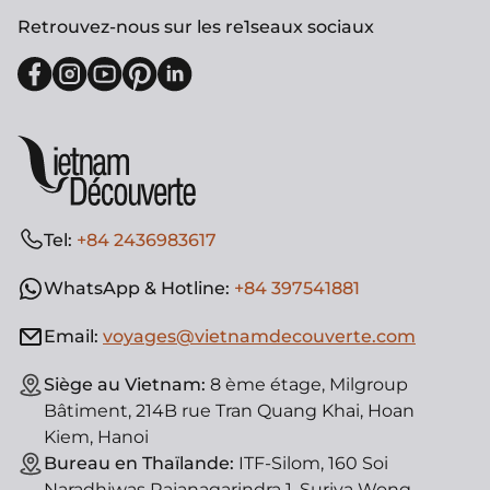
Retrouvez-nous sur les re1seaux sociaux
Tel:
+84 2436983617
WhatsApp & Hotline:
+84 397541881
Email:
voyages@vietnamdecouverte.com
Siège au Vietnam:
8 ème étage, Milgroup
Bâtiment, 214B rue Tran Quang Khai, Hoan
Kiem, Hanoi
Bureau en Thaïlande:
ITF-Silom, 160 Soi
Naradhiwas Rajanagarindra 1, Suriya Wong,