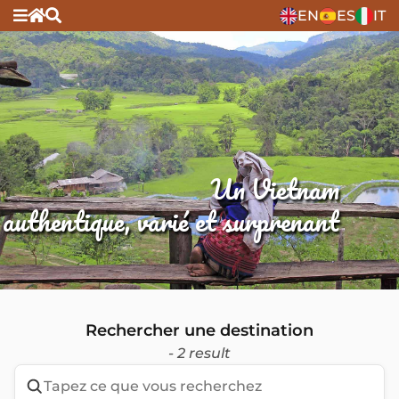
EN
ES
IT
Un Vietnam
authentique, varié et surprenant
Rechercher une destination
- 2 result