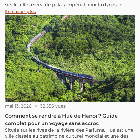
siècle, elle a servi de palais impérial pour la dynastie
Nguyen jusqu'à sa chute en 1945. Plus d'un siècle après,
En savoir plus
cette imposante cité se dresse comme un gardien, prête
à vous dévoiler les secrets et récits captivants de son
passé. Cet article vous invite à découvrir les aspects
méconnus de cet héritage du patrimoine mondial de
l'UNESCO, ainsi que des informations pratiques pour
réussir pleinement votre visite.
mai 13, 2026
32,556 vues
Comment se rendre à Hué de Hanoï ? Guide
complet pour un voyage sans accroc
Située sur les rives de la rivière des Parfums, Hué est une
ville classée au patrimoine culturel mondial et une des