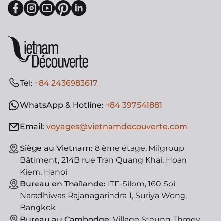
Tel:
+84 2436983617
WhatsApp & Hotline:
+84 397541881
Email:
voyages@vietnamdecouverte.com
Siège au Vietnam:
8 ème étage, Milgroup
Bâtiment, 214B rue Tran Quang Khai, Hoan
Kiem, Hanoi
Bureau en Thaïlande:
ITF-Silom, 160 Soi
Naradhiwas Rajanagarindra 1, Suriya Wong,
Bangkok
Bureau au Cambodge:
Village Steung Thmey,