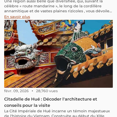
Une région aussi belle que diversifiée, qui, suivant la
célèbre « route mandarine », le long de la cordillère
annamitique et de vastes plaines rizicoles , vous dévoilera
un patrimoine historique, culturel et naturel fascinant.
En savoir plus
févr. 09, 2026
28,760 vues
Citadelle de Hué : Décoder l'architecture et
conseils pour la visite
La Cité Impériale de Hué incarne un témoin majestueux
de l'histoire du Vietnam. Construite au début du XIXe