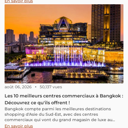
la conservation des éléphants. Cet événement de deux
En savoir plus
jours met en avant des rituels traditionnels, rendant
hommage au rôle des éléphants dans la vie locale et
promouvant l’harmonie entre les humains et la nature.
août 06, 2026
50,137 vues
Les 10 meilleurs centres commerciaux à Bangkok :
Découvrez ce qu'ils offrent !
Bangkok compte parmi les meilleures destinations
shopping d'Asie du Sud-Est, avec des centres
commerciaux qui vont du grand magasin de luxe au
marché couvert bon marché. Entre les enseignes
En savoir plus