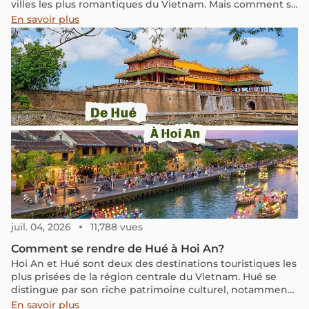
villes les plus romantiques du Vietnam. Mais comment se
rendre de Hanoi à Hué ? Dans cet article, nous vous
En savoir plus
présentons les moyens les plus populaires pour visiter
cette ancienne capitale depuis la ville de Hanoï !
juil. 04, 2026
11,788 vues
Comment se rendre de Hué à Hoi An?
Hoi An et Hué sont deux des destinations touristiques les
plus prisées de la région centrale du Vietnam. Hué se
distingue par son riche patrimoine culturel, notamment
à travers ses monuments historiques comme la Citadelle
En savoir plus