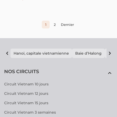
internationales, l'artisanat thaïlandais et les étals de
street food, chaque quartier de la ville propose sa propre
expérience de shopping.
1
2
Dernier
Hanoï, capitale vietnamienne
Baie d’Halong
E vi
NOS CIRCUITS
Circuit Vietnam 10 jours
Circuit Vietnam 12 jours
Circuit Vietnam 15 jours
Circuit Vietnam 3 semaines