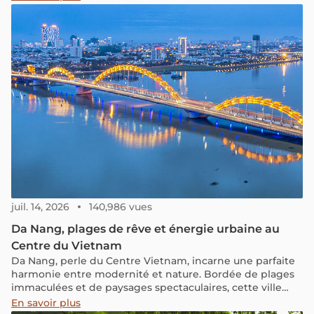
de Hué et Les tombeaux impériaux à Hué. En revanche,
Hoi An séduit les visiteurs par la beauté paisible de sa
vieille ville, avec ses maisons anciennes aux murs jaune
délavé et illuminées par des lanternes en papier la nuit.
juil. 14, 2026
140,986 vues
Da Nang, plages de rêve et énergie urbaine au
Centre du Vietnam
Da Nang, perle du Centre Vietnam, incarne une parfaite
harmonie entre modernité et nature. Bordée de plages
immaculées et de paysages spectaculaires, cette ville
raffinée séduit par son art de vivre paisible et son
En savoir plus