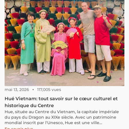
mai 13, 2026
117,005 vues
Hué Vietnam: tout savoir sur le cœur culturel et
historique du Centre
Hue, située au Centre du Vietnam, la capitale impériale
du pays du Dragon au XIXe siècle. Avec un patrimoine
mondial inscrit par l'Unesco, Hue est une ville
exceptionnelle sur le plan culturel, historique et
En savoir plus