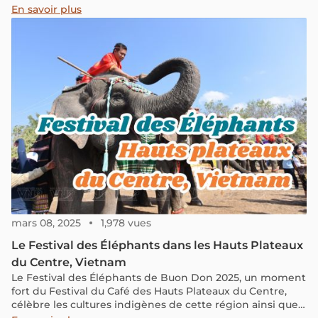
cache une histoire de lutte et de courage, gravée dans
En savoir plus
les mémoires par des lieux comme la base de combat de
Khe Sanh.
mars 08, 2025
1,978 vues
Le Festival des Éléphants dans les Hauts Plateaux
du Centre, Vietnam
Le Festival des Éléphants de Buon Don 2025, un moment
fort du Festival du Café des Hauts Plateaux du Centre,
célèbre les cultures indigènes de cette région ainsi que