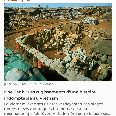
architectural. Découvrez avec nous les meilleurs sites
incontournables ainsi que toutes les informations
pratiques pour profiter pleinement de votre voyage au
Centre du Vietnam.
juin 24, 2026
3,236 vues
Khe Sanh : Les rugissements d’une histoire
indomptable au Vietnam
Le Vietnam, avec ses rizières verdoyantes, ses plages
dorées et ses montagnes brumeuses, est une
destination qui fait rêver. Mais derrière cette beauté se