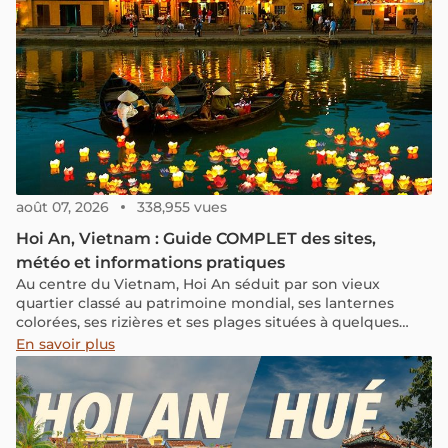
nature dépaysante et accessible.
août 07, 2026
338,955 vues
Hoi An, Vietnam : Guide COMPLET des sites,
météo et informations pratiques
Au centre du Vietnam, Hoi An séduit par son vieux
quartier classé au patrimoine mondial, ses lanternes
colorées, ses rizières et ses plages situées à quelques
minutes du centre. Ancien port marchand d’Asie du Sud-
En savoir plus
Est, la ville conserve une architecture traditionnelle
remarquable et une ambiance très différente des
grandes villes vietnamiennes. Dans ce guide complet,
découvrez que faire à Hoi An, les sites incontournables,
les spécialités locales, les meilleures périodes pour partir