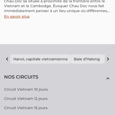
Chau Doc se située à proximité de la frontière entre le
Vietnam et le Cambodge. Évoquer Chau Doc nous fait
immédiatement penser à un lieu unique où différentes
cultures se rencontrent. Cette diversité culturelle se
En savoir plus
mêle harmonieusement à une nature généreuse et à des
récits spirituels merveilleux. Dans cet article, nous vous
fournirons une liste des activités incontournables ainsi
que des informations pratiques pour profiter au
maximum de votre séjour à Chau Doc.
Hanoï, capitale vietnamienne
Baie d’Halong
E vi
NOS CIRCUITS
Circuit Vietnam 10 jours
Circuit Vietnam 12 jours
Circuit Vietnam 15 jours