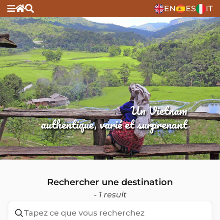
EN
ES
IT
Un Vietnam
authentique, varié et surprenant
Rechercher une destination
- 1 result