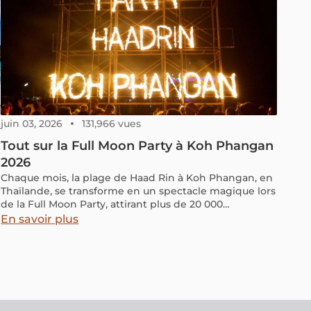
juin 03, 2026
131,966 vues
Tout sur la Full Moon Party à Koh Phangan
2026
Chaque mois, la plage de Haad Rin à Koh Phangan, en
Thaïlande, se transforme en un spectacle magique lors
de la Full Moon Party, attirant plus de 20 000
participants du monde entier. Cet article dévoile les
En savoir plus
s
raisons de la popularité de cet événement unique
sous le ciel étoilé, ainsi que des informations pratiques
pour y participer.