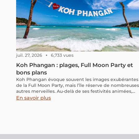
juil. 27, 2026
6,733 vues
Koh Phangan : plages, Full Moon Party et
bons plans
Koh Phangan évoque souvent les images exubérantes
de la Full Moon Party, mais l’île réserve de nombreuses
autres merveilles. Au-delà de ses festivités animées,
elle offre de splendides plages, des havres de paix et
En savoir plus
une riche culture à découvrir. Explorez les nombreuse
facettes de Koh Phangan avec notre guide complet,
qui vous aidera à enrichir votre voyage. Parcourez-le
pour bien préparer votre séjour dans ce paradis
thaïlandais.