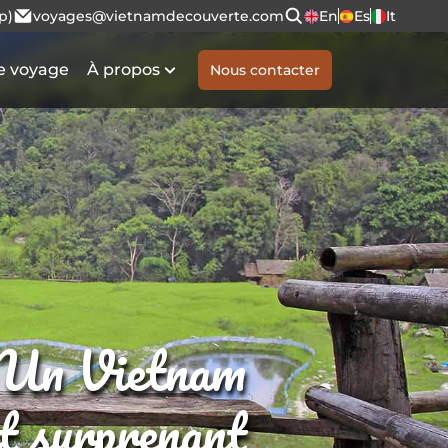
p)
voyages@vietnamdecouverte.com
En
Es
It
e voyage
À propos
Nous contacter
Un Vietnam
et surprenant