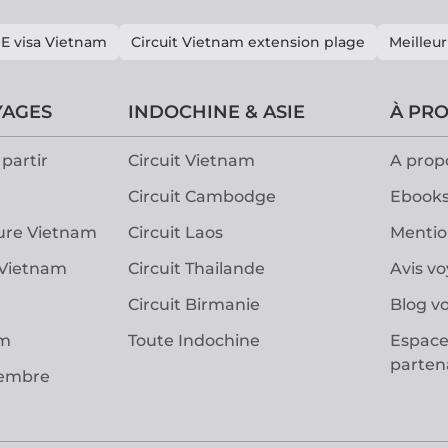
E visa Vietnam
Circuit Vietnam extension plage
Meilleur
YAGES
INDOCHINE & ASIE
À PR
partir
Circuit Vietnam
A prop
Circuit Cambodge
Ebooks
ure Vietnam
Circuit Laos
Mentio
 Vietnam
Circuit Thailande
Avis v
Circuit Birmanie
Blog v
am
Toute Indochine
Espace
parten
vembre