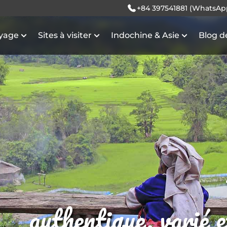
+84 397541881 (WhatsAp
oyage
Sites à visiter
Indochine & Asie
Blog d
authentique, varié 