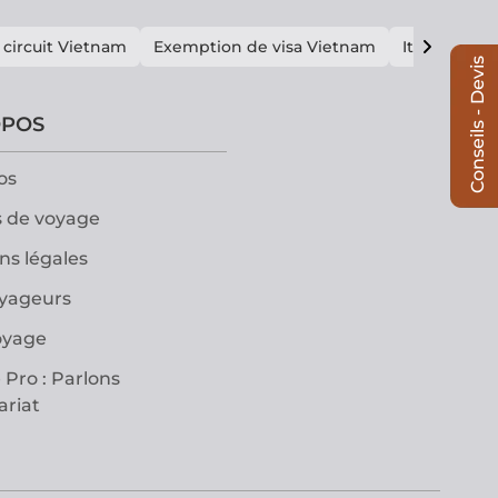
 circuit Vietnam
Exemption de visa Vietnam
Itinéraire V
Conseils - Devis
OPOS
os
 de voyage
ns légales
oyageurs
oyage
 Pro : Parlons
ariat