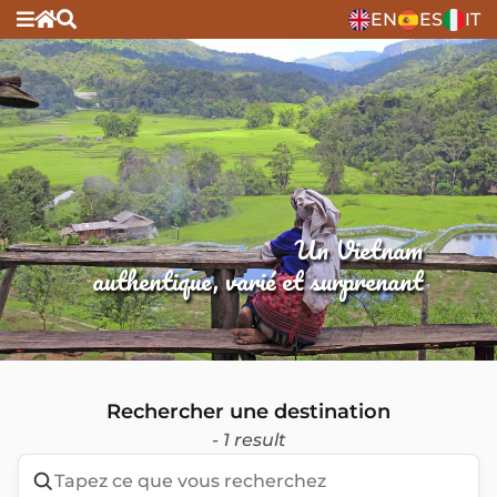
EN
ES
IT
Un Vietnam
authentique, varié et surprenant
Rechercher une destination
- 1 result