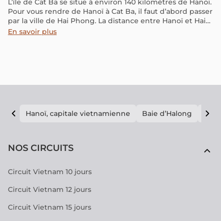
L’île de Cat Ba se situe à environ 140 kilomètres de Hanoï.
Pour vous rendre de Hanoï à Cat Ba, il faut d’abord passer
par la ville de Hai Phong. La distance entre Hanoï et Hai
Phong est d’environ 120 kilomètres.
En savoir plus
Hanoï, capitale vietnamienne
Baie d’Halong
E vi
NOS CIRCUITS
Circuit Vietnam 10 jours
Circuit Vietnam 12 jours
Circuit Vietnam 15 jours