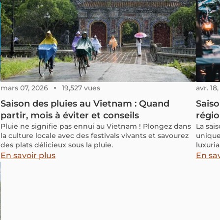
mars 07, 2026
19,527 vues
avr. 18
Saison des pluies au Vietnam : Quand
Saiso
partir, mois à éviter et conseils
régio
Pluie ne signifie pas ennui au Vietnam ! Plongez dans
La sai
la culture locale avec des festivals vivants et savourez
unique
des plats délicieux sous la pluie.
luxuri
révèle
En savoir plus
En sav
opport
pour 2
éviter.