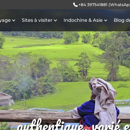
+84 397541881 (WhatsAp
oyage
Sites à visiter
Indochine & Asie
Blog d
authentique, varié 