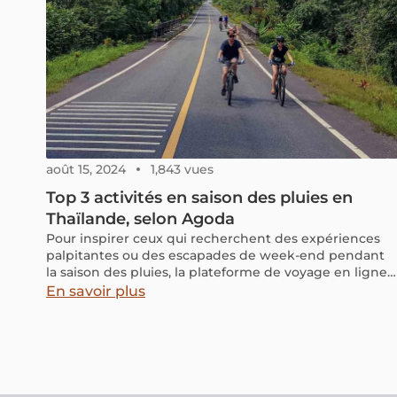
août 15, 2024
1,843 vues
Top 3 activités en saison des pluies en
Thaïlande, selon Agoda
Pour inspirer ceux qui recherchent des expériences
palpitantes ou des escapades de week-end pendant
la saison des pluies, la plateforme de voyage en ligne
Agoda propose des activités sportives soigneusement
En savoir plus
sélectionnées, idéales pour satisfaire votre envie
d'évasion, que ce soit sur une plage sereine ou dans
des montagnes verdoyantes.