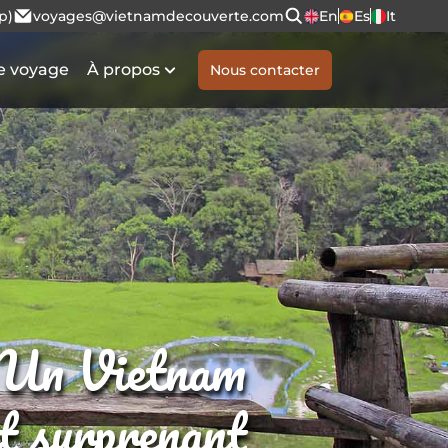
p)
voyages@vietnamdecouverte.com
En
Es
It
e voyage
À propos
Nous contacter
Un Vietnam
et surprenant