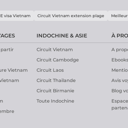
E visa Vietnam
Circuit Vietnam extension plage
Meilleur
YAGES
INDOCHINE & ASIE
À PR
partir
Circuit Vietnam
A prop
Circuit Cambodge
Ebooks
ure Vietnam
Circuit Laos
Mentio
 Vietnam
Circuit Thailande
Avis v
Circuit Birmanie
Blog v
am
Toute Indochine
Espace
parten
vembre