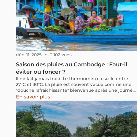
déc. 11, 2025
2,102 vues
Saison des pluies au Cambodge : Faut-il
éviter ou foncer ?
Il ne fait jamais froid. Le thermomètre oscille entre
27°C et 30°C. La pluie est souvent vécue comme une
"douche rafraîchissante" bienvenue après une journée
de visite.
En savoir plus