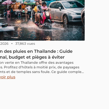
, 2026
37,863 vues
n des pluies en Thaïlande : Guide
nal, budget et pièges à éviter
son verte en Thaïlande offre des avantages
s. Profitez d'hôtels à moitié prix, de paysages
ants et de temples sans foule. Ce guide complet
 comment transformer ces averses en une
oir plus
unité de voyage sereine, élégante et abordable
026, avec des conseils budget et les pièges à