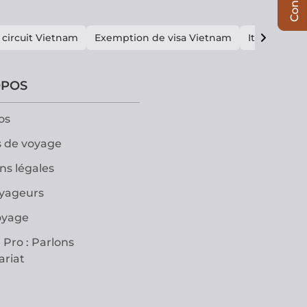
 circuit Vietnam
Exemption de visa Vietnam
Itinéraire V
OPOS
os
 de voyage
ns légales
oyageurs
oyage
 Pro : Parlons
ariat