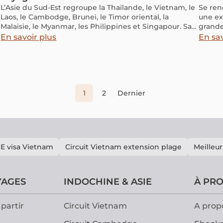
L’Asie du Sud-Est regroupe la Thaïlande, le Vietnam, le
Se ren
Laos, le Cambodge, Brunei, le Timor oriental, la
une ex
Malaisie, le Myanmar, les Philippines et Singapour. Sa
grande 
richesse culturelle, sa beauté naturelle et la diversité
l'appel
En savoir plus
En sav
de ses activités en font une destination prisée. La
deux n
vaccination n’est pas obligatoire pour ces pays, mais
d'entr
elle peut être envisagée par ceux qui souhaitent se
de Sai
protéger. Cet article, rédigé par le Chef du
Département de Pharmacie du Centre de Recherche
et de Transfert de Technologie Pharmaceutique du
1
2
Dernier
Collège de Médecine et de Pharmacie de Phú Thọ,
vous aidera à mieux préparer votre voyage.
E visa Vietnam
Circuit Vietnam extension plage
Meilleur
YAGES
INDOCHINE & ASIE
À PR
partir
Circuit Vietnam
A prop