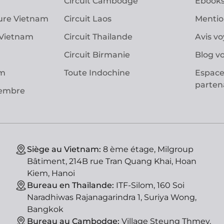
Circuit Cambodge
Ebooks
ure Vietnam
Circuit Laos
Mentio
 Vietnam
Circuit Thailande
Avis v
Circuit Birmanie
Blog v
am
Toute Indochine
Espace
parten
vembre
Siège au Vietnam:
8 ème étage, Milgroup
Bâtiment, 214B rue Tran Quang Khai, Hoan
Kiem, Hanoi
Bureau en Thaïlande:
ITF-Silom, 160 Soi
Naradhiwas Rajanagarindra 1, Suriya Wong,
Bangkok
Bureau au Cambodge:
Village Steung Thmey,