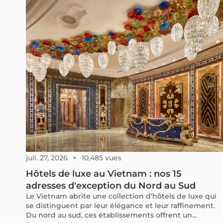
ancêtres, il exprime aussi la gratitude envers la terre e
les vœux de prospérité pour la nouvelle année. À
chaque Têt, son parfum réveille des souvenirs de
famille, de partage et de maison. Découvrez avec nous
cette belle tradition du sud du Vietnam !
juil. 27, 2026
10,485 vues
Hôtels de luxe au Vietnam : nos 15
adresses d'exception du Nord au Sud
Le Vietnam abrite une collection d’hôtels de luxe qui
se distinguent par leur élégance et leur raffinement.
Du nord au sud, ces établissements offrent un