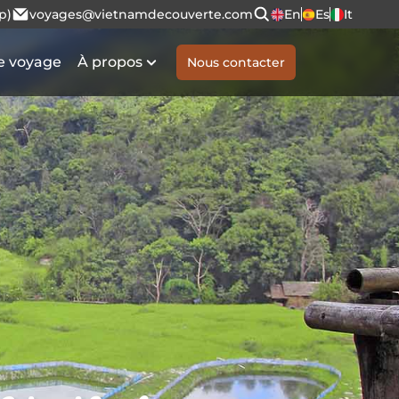
p)
voyages@vietnamdecouverte.com
En
Es
It
e voyage
À propos
Nous contacter