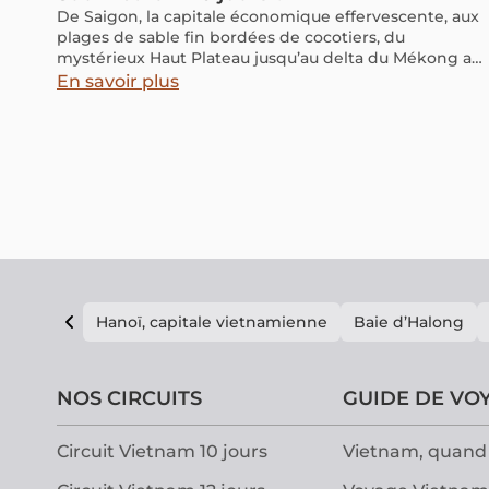
De Saigon, la capitale économique effervescente, aux
plages de sable fin bordées de cocotiers, du
mystérieux Haut Plateau jusqu’au delta du Mékong au
cœur des vergers et des arroyos, un circuit de 10 jours
En savoir plus
dans le Sud du Vietnam vous séduira par la diversité
de ses paysages et la richesse de ses découvertes. Cap
vers un voyage inoubliable aux confins du Sud
vietnamien avec notre article ci-dessous.
Hanoï, capitale vietnamienne
Baie d’Halong
NOS CIRCUITS
GUIDE DE VO
Circuit Vietnam 10 jours
Vietnam, quand 