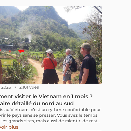
8, 2026
2,101 vues
nt visiter le Vietnam en 1 mois ?
raire détaillé du nord au sud
s au Vietnam, c’est un rythme confortable pour
rir le pays sans se presser. Vous avez le temps
 les grands sites, mais aussi de ralentir, de rester
t de plus là où l’ambiance vous plaît, de sortir
oir plus