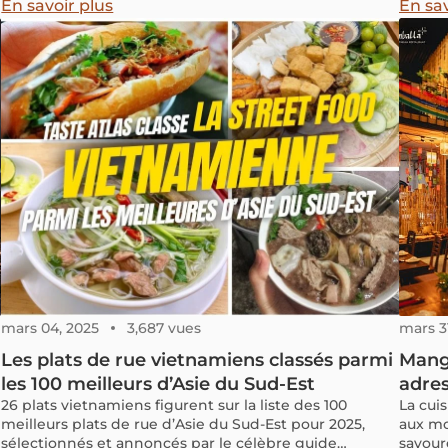
s
méridionale. À Saigon en particulier, ce plat est
En savoir plus
En sav
étroitement lié à la vie quotidienne des habitants de
cette grande métropole du Sud du Vietnam.
mars 04, 2025
3,687 vues
mars 3
Les plats de rue vietnamiens classés parmi
Mange
les 100 meilleurs d’Asie du Sud-Est
adres
26 plats vietnamiens figurent sur la liste des 100
La cui
meilleurs plats de rue d’Asie du Sud-Est pour 2025,
aux mo
sélectionnés et annoncés par le célèbre guide
savour