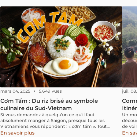
mars 04, 2025
5,649 vues
juil. 0
Cơm Tấm : Du riz brisé au symbole
Comme
culinaire du Sud-Vietnam
Itiné
Si vous demandez à quelqu'un ce qu'il faut
Un moi
absolument manger à Saigon, presque tous les
découv
Vietnamiens vous répondent : « cơm tấm ». Tout
de voir
comme le phở est l'emblème culinaire incontesté de
une nui
En savoir plus
En sav