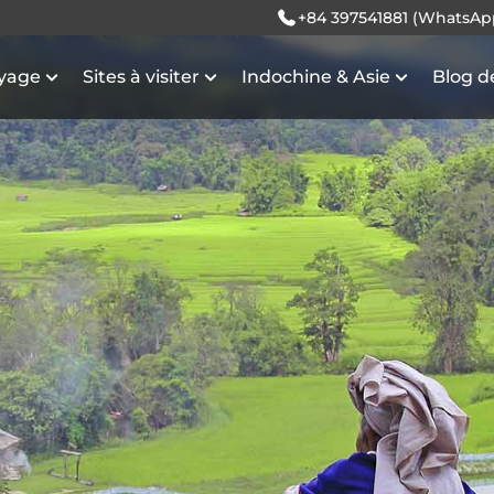
+84 397541881 (WhatsAp
oyage
Sites à visiter
Indochine & Asie
Blog d