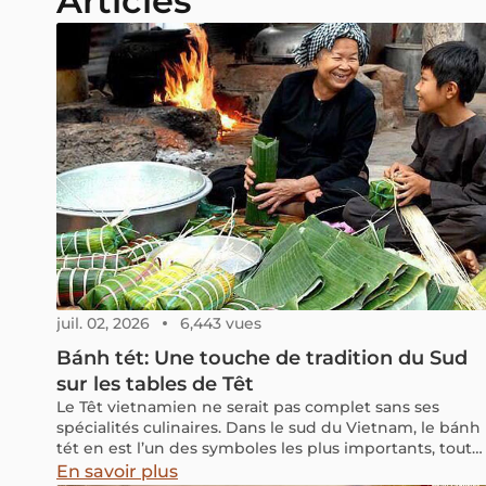
Articles
juil. 02, 2026
6,443 vues
Bánh tét: Une touche de tradition du Sud
sur les tables de Têt
Le Têt vietnamien ne serait pas complet sans ses
spécialités culinaires. Dans le sud du Vietnam, le bánh
tét en est l’un des symboles les plus importants, tout
comme le bánh chưng dans le nord. Offert aux
En savoir plus