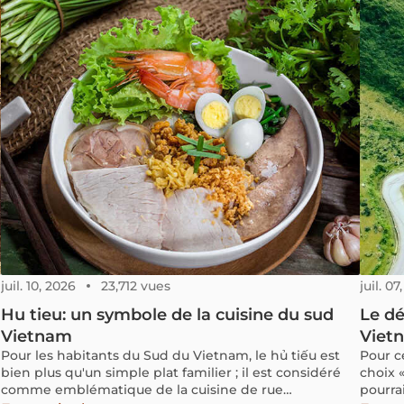
t
Hanoi, le cơm tấm est le symbole culinaire de Ho Chi
un peu 
Minh-Ville, dans le sud du Vietnam. Visiter Ho Chi
rythme réel du pa
Minh-Ville sans avoir goûté au cơm tấm, c’est manquer
600 kil
une expérience essentielle du voyage. Qu'est-ce qui
souven
rend ce plat si spécial ? Comment un simple plat de
fluide.
riz peut-il incarner l'ensemble de la gastronomie de la
Vietna
plus grande ville du Vietnam ? Rejoignez-moi pour
une lo
découvrir et savourer la saveur unique de ce délice
plusie
culinaire.
voyage
juil. 10, 2026
23,712 vues
juil. 07
Hu tieu: un symbole de la cuisine du sud
Le dé
Vietnam
Viet
Pour les habitants du Sud du Vietnam, le hủ tiếu est
Pour c
bien plus qu'un simple plat familier ; il est considéré
choix «
comme emblématique de la cuisine de rue
pourra