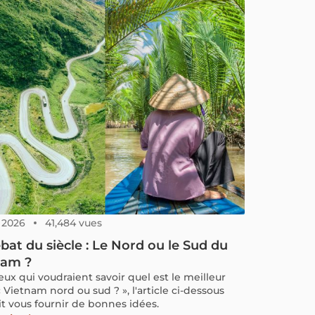
des itinéraires trop serrés et de ressentir le
ys. Le Vietnam s’étire sur plus de 1
omètres du nord au sud. Sur 10 ou 15 jours, il faut
t trancher. Sur un mois, le voyage devient plus
 Dans cet article, vous trouverez un itinéraire
m 1 mois pensé pour un premier voyage, avec
gique du nord au sud, un rythme équilibré et
urs pistes d’ajustement selon votre manière de
r.
, 2026
41,484 vues
bat du siècle : Le Nord ou le Sud du
nam ?
eux qui voudraient savoir quel est le meilleur
 Vietnam nord ou sud ? », l'article ci-dessous
it vous fournir de bonnes idées.