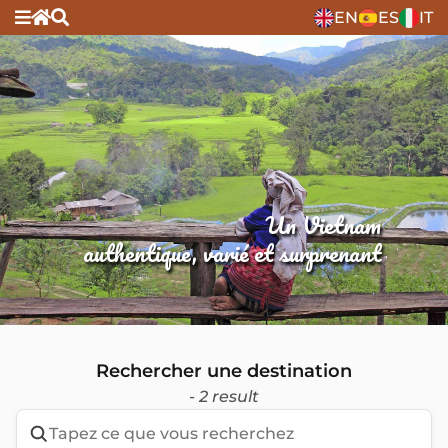
EN
ES
IT
Un Vietnam
authentique, varié et surprenant
Rechercher une destination
- 2 result