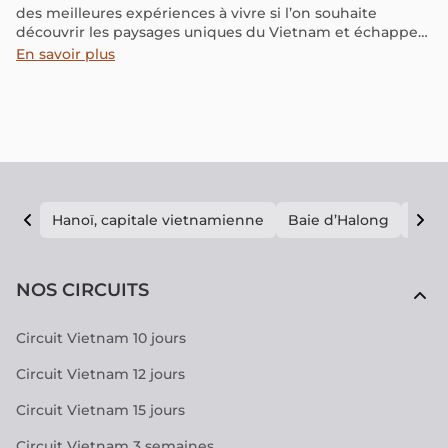
des meilleures expériences à vivre si l’on souhaite
découvrir les paysages uniques du Vietnam et échapper
à l’animation urbaine de la capitale.
En savoir plus
Hanoï, capitale vietnamienne
Baie d’Halong
E vi
NOS CIRCUITS
Circuit Vietnam 10 jours
Circuit Vietnam 12 jours
Circuit Vietnam 15 jours
Circuit Vietnam 3 semaines