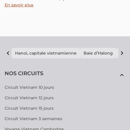
l'expérience comme un habitant local.
En savoir plus
Hanoï, capitale vietnamienne
Baie d’Halong
E vi
NOS CIRCUITS
Circuit Vietnam 10 jours
Circuit Vietnam 12 jours
Circuit Vietnam 15 jours
Circuit Vietnam 3 semaines
Voyage Vietnam Cambodge