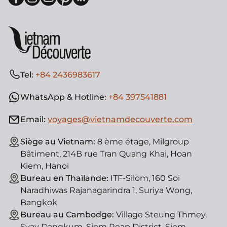
Tel:
+84 2436983617
WhatsApp & Hotline:
+84 397541881
Email:
voyages@vietnamdecouverte.com
Siège au Vietnam:
8 ème étage, Milgroup
Bâtiment, 214B rue Tran Quang Khai, Hoan
Kiem, Hanoi
Bureau en Thaïlande:
ITF-Silom, 160 Soi
Naradhiwas Rajanagarindra 1, Suriya Wong,
Bangkok
Bureau au Cambodge:
Village Steung Thmey,
Svay Dangkum, Siem Reap District, Siem