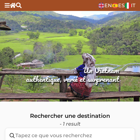
EN
ES
IT
Un Vietnam
authentique, varié et surprenant
Rechercher une destination
- 1 result