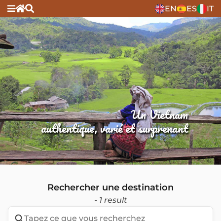
EN
ES
IT
Un Vietnam
authentique, varié et surprenant
Rechercher une destination
- 1 result