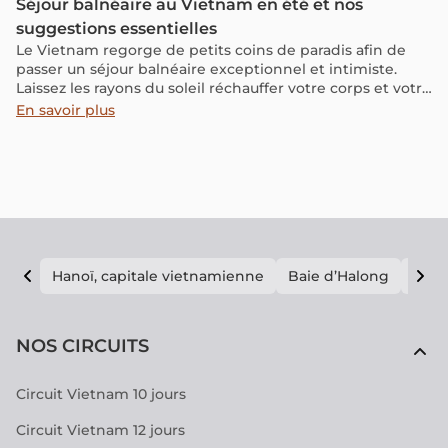
Séjour balnéaire au Vietnam en été et nos
suggestions essentielles
Le Vietnam regorge de petits coins de paradis afin de
passer un séjour balnéaire exceptionnel et intimiste.
Laissez les rayons du soleil réchauffer votre corps et votre
cœur et profitez des bienfaits des somptueuses plages
En savoir plus
du Pays du Dragon le temps d’un charmant séjour
balnéaire au Vietnam.
Hanoï, capitale vietnamienne
Baie d’Halong
E vi
NOS CIRCUITS
Circuit Vietnam 10 jours
Circuit Vietnam 12 jours