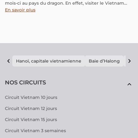
mois-ci au pays du dragon. En effet, visiter le Vietnam
tranquillement avant qu’arrive la canicule estivale
En savoir plus
semble le moment idéal. Dans cet article, nous vous
livrons nos bons plans et nos coups de cœur en ce qui
concerne les plus beaux endroits à voir au Vietnam en
mai.
Hanoï, capitale vietnamienne
Baie d’Halong
E vi
NOS CIRCUITS
Circuit Vietnam 10 jours
Circuit Vietnam 12 jours
Circuit Vietnam 15 jours
Circuit Vietnam 3 semaines