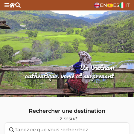
EN
ES
IT
Un Vietnam
authentique, varié et surprenant
Rechercher une destination
- 2 result