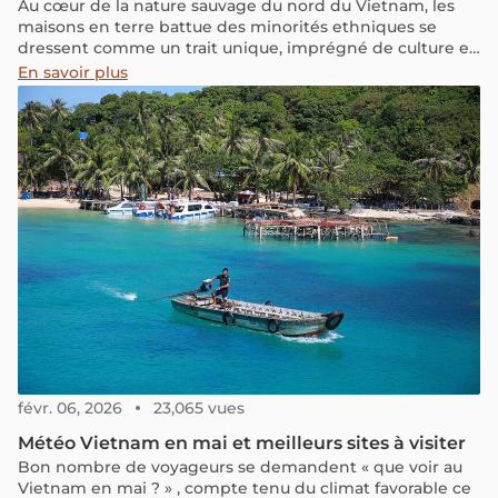
Au cœur de la nature sauvage du nord du Vietnam, les
maisons en terre battue des minorités ethniques se
dressent comme un trait unique, imprégné de culture et
d'architecture traditionnelle. Venez avec nous explorer la
En savoir plus
beauté rustique et simple, mais néanmoins raffinée, de
ces maisons, pour mieux comprendre la vie et la culture
des communautés ethniques du Vietnam.
févr. 06, 2026
23,065 vues
Météo Vietnam en mai et meilleurs sites à visiter
Bon nombre de voyageurs se demandent « que voir au
Vietnam en mai ? » , compte tenu du climat favorable ce