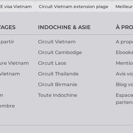
E visa Vietnam
Circuit Vietnam extension plage
Meilleur
YAGES
INDOCHINE & ASIE
À PR
partir
Circuit Vietnam
A prop
Circuit Cambodge
Ebooks
ure Vietnam
Circuit Laos
Mentio
 Vietnam
Circuit Thailande
Avis v
Circuit Birmanie
Blog v
am
Toute Indochine
Espace
parten
vembre