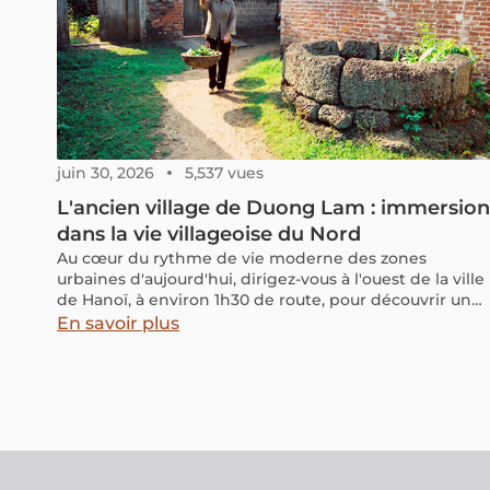
juin 30, 2026
5,537 vues
L'ancien village de Duong Lam : immersion
dans la vie villageoise du Nord
Au cœur du rythme de vie moderne des zones
urbaines d'aujourd'hui, dirigez-vous à l'ouest de la ville
de Hanoï, à environ 1h30 de route, pour découvrir un
ancien village vieux de plus de 1 200 ans, où les belles
En savoir plus
traditions sont encore préservées. Ce lieu attire de
nombreux touristes, tant nationaux qu'internationaux,
désireux d'explorer et d'apprécier la richesse
culturelle de ses habitants. Il s'agit de l'ancien village
de Duong Lam. Pour une découverte complète de ce
site, consultez l'article ci-dessous !