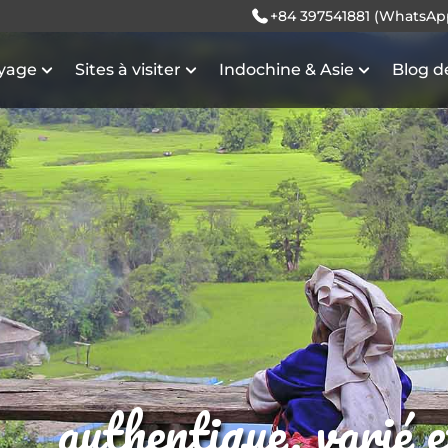
+84 397541881 (WhatsAp
oyage
Sites à visiter
Indochine & Asie
Blog d
authentique, varié 