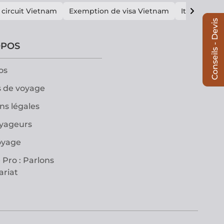
 circuit Vietnam
Exemption de visa Vietnam
Itinéraire V
Conseils - Devis
OPOS
os
 de voyage
ns légales
oyageurs
oyage
 Pro : Parlons
ariat