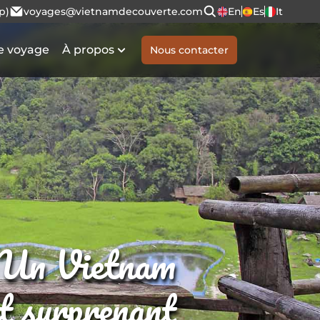
p)
voyages@vietnamdecouverte.com
En
Es
It
e voyage
À propos
Nous contacter
Un Vietnam
et surprenant