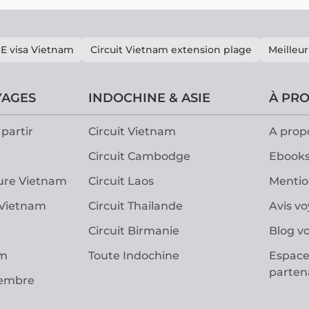
E visa Vietnam
Circuit Vietnam extension plage
Meilleur
YAGES
INDOCHINE & ASIE
À PR
partir
Circuit Vietnam
A prop
Circuit Cambodge
Ebooks
ure Vietnam
Circuit Laos
Mentio
 Vietnam
Circuit Thailande
Avis v
Circuit Birmanie
Blog v
am
Toute Indochine
Espace
parten
vembre