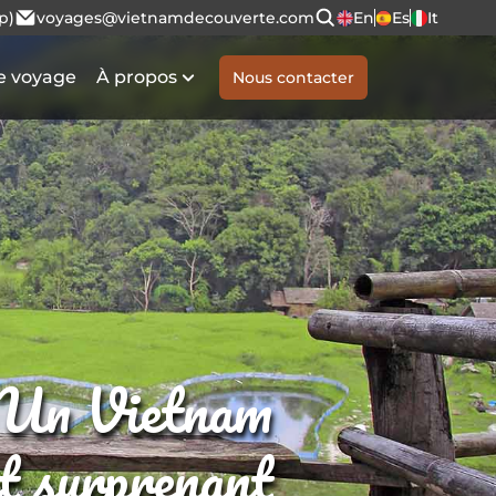
p)
voyages@vietnamdecouverte.com
En
Es
It
e voyage
À propos
Nous contacter
Un Vietnam
et surprenant