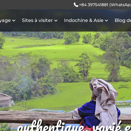
+84 397541881 (WhatsAp
oyage
Sites à visiter
Indochine & Asie
Blog d
authentique, varié 