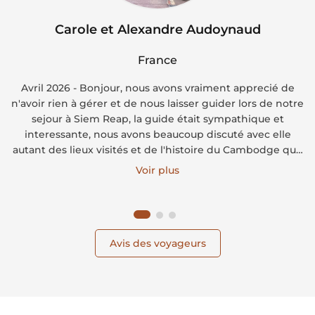
Carole et Alexandre Audoynaud
France
Avril 2026 - Bonjour, nous avons vraiment apprecié de
n'avoir rien à gérer et de nous laisser guider lors de notre
sejour à Siem Reap, la guide était sympathique et
interessante, nous avons beaucoup discuté avec elle
autant des lieux visités et de l'histoire du Cambodge que
de la vie en général dans son pays. Le chauffeur était
Voir plus
super, souriant et plein d'attentions (eau fraiche, petite
serviette fraiche à l'eucalypsus). L'Hotel Blanc Smith était
très bien, espace exterieur piscine très apréciable après
les journées de visite, personnel adorable.
Avis des voyageurs
Transfert hotel-aéroport-port ok, bateau rapide pour Koh
Rong nickel.
Nous n'avons vraiment pas regretté l'hotel Long Set