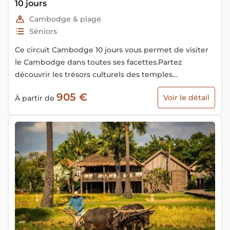
10 jours
Cambodge & plage
Séniors
Ce circuit Cambodge 10 jours vous permet de visiter
le Cambodge dans toutes ses facettes.Partez
découvrir les trésors culturels des temples
angkoriens, l’histoire de la capitale de Phnom Penh -
905 €
Voir le détail
À partir de
Perle de l’Asie du Sud-est et vous relaxer sur les plus
belles plages du pays à la fin du voyage.