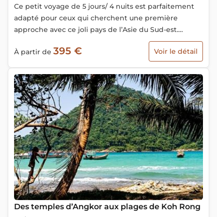
Ce petit voyage de 5 jours/ 4 nuits est parfaitement
adapté pour ceux qui cherchent une première
approche avec ce joli pays de l’Asie du Sud-est.
Découvrez la culture du Mékong, le fleuve qui
395 €
Voir le détail
À partir de
traverse les pays indochinois et sa population qui
peuple les deux rives.
Des temples d’Angkor aux plages de Koh Rong