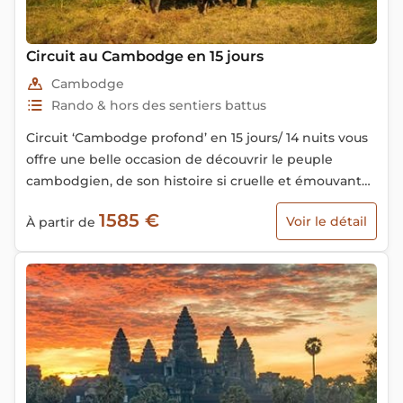
Circuit au Cambodge en 15 jours
Cambodge
Rando & hors des sentiers battus
Circuit ‘Cambodge profond’ en 15 jours/ 14 nuits vous
offre une belle occasion de découvrir le peuple
cambodgien, de son histoire si cruelle et émouvante.
De belles excursions en barque, en bateaux sont
1585 €
Voir le détail
À partir de
prévues pour vous faire découvrir l’authenticité
incroyable de sa nature mais aussi l’hospitalité et une
gentillesse extrême de son peuple.