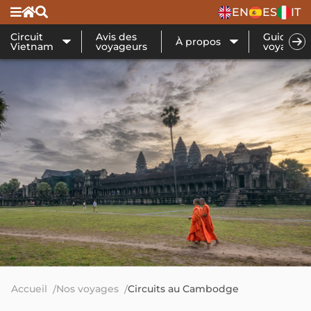
EN
ES
IT
Circuit
Avis des
Guide de
À propos
Vietnam
voyageurs
voyage
Accueil
Nos voyages
Circuits au Cambodge