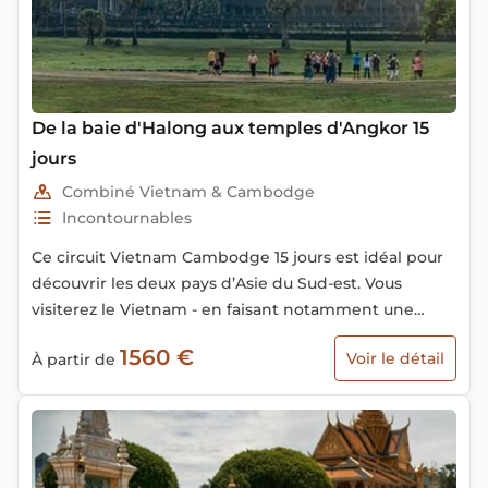
De la baie d'Halong aux temples d'Angkor 15
jours
Combiné Vietnam & Cambodge
Incontournables
Ce circuit Vietnam Cambodge 15 jours est idéal pour
découvrir les deux pays d’Asie du Sud-est. Vous
visiterez le Vietnam - en faisant notamment une
croisière dans la magnifique baie d’Halong - avant de
1560 €
Voir le détail
À partir de
vous rendre au Cambodge par la voie fluviale pour
visiter des spectaculaires temples d’Angkor.