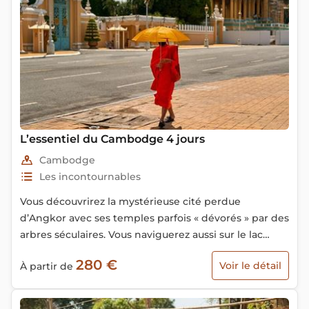
L’essentiel du Cambodge 4 jours
Cambodge
Les incontournables
Vous découvrirez la mystérieuse cité perdue
d’Angkor avec ses temples parfois « dévorés » par des
arbres séculaires. Vous naviguerez aussi sur le lac
Tonlé Sap, en visitant ses étonnants villages de
280 €
Voir le détail
À partir de
maisons sur pilotis.