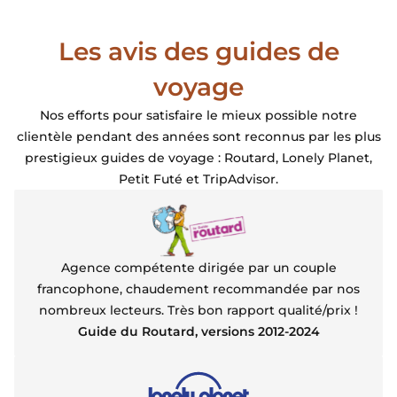
Beach Resort initialement proposé et remplacé par le
Beach Walk. En effet cet hotel est presque en bout de
Les avis des guides de
plage, d'ou tranquillité absolue alors que le Long Set
Beach est, certes plus central mais proche du ponton
voyage
d'arrivée des bateaux et du coup c'est plus bruyant.
Notre bugalow était top, le petit déjeuner excellent
Nos efforts pour satisfaire le mieux possible notre
clientèle pendant des années sont reconnus par les plus
prestigieux guides de voyage : Routard, Lonely Planet,
Petit Futé et TripAdvisor.
Agence compétente dirigée par un couple
francophone, chaudement recommandée par nos
nombreux lecteurs. Très bon rapport qualité/prix !
Guide du Routard, versions 2012-2024