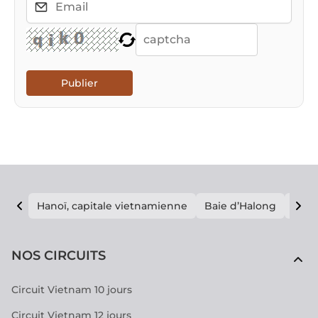
Publier
Hanoï, capitale vietnamienne
Baie d’Halong
E vi
NOS CIRCUITS
Circuit Vietnam 10 jours
Circuit Vietnam 12 jours