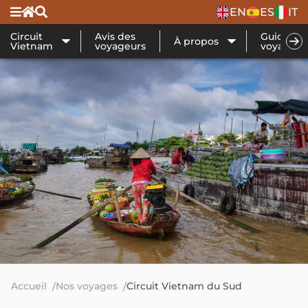
EN
ES
IT
Circuit
Avis des
Guide de
À propos
Vietnam
voyageurs
voyage
Accueil
Nos voyages
Circuit Vietnam du Sud