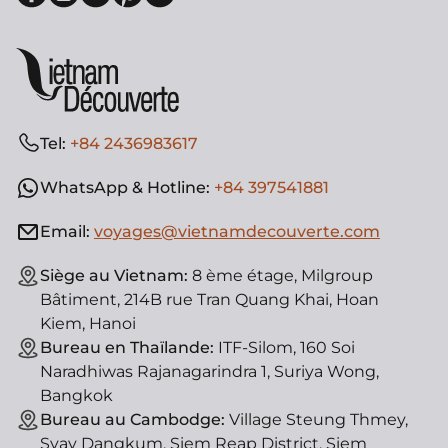
Tel:
+84 2436983617
WhatsApp & Hotline:
+84 397541881
Email:
voyages@vietnamdecouverte.com
Siège au Vietnam:
8 ème étage, Milgroup
Bâtiment, 214B rue Tran Quang Khai, Hoan
Kiem, Hanoi
Bureau en Thaïlande:
ITF-Silom, 160 Soi
Naradhiwas Rajanagarindra 1, Suriya Wong,
Bangkok
Bureau au Cambodge:
Village Steung Thmey,
Svay Dangkum, Siem Reap District, Siem