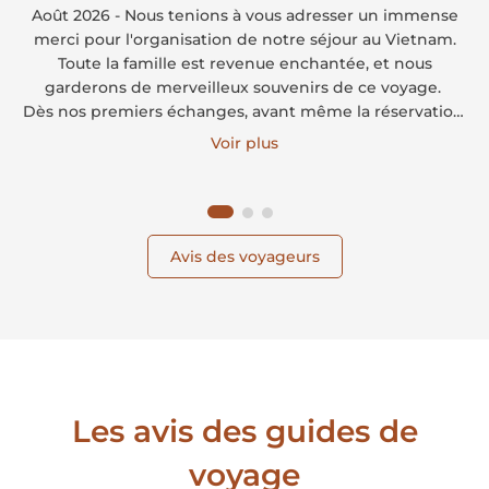
Août 2026 - Nous tenions à vous adresser un immense
merci pour l'organisation de notre séjour au Vietnam.
Toute la famille est revenue enchantée, et nous
garderons de merveilleux souvenirs de ce voyage.
Dès nos premiers échanges, avant même la réservation,
vous avez pris le temps d'écouter nos attentes, de
Voir plus
respecter notre budget et de nous proposer un itinéraire
parfaitement adapté à notre famille et à nos enfants.
Nous nous sommes tout de suite sentis en confiance.
Avis des voyageurs
Les avis des guides de
voyage