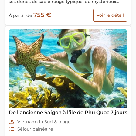
ses dunes de sable rouge typique, du mystérieux
Haut Plateau jusqu’au fin fond du Mékong au cœur
755 €
Voir le détail
À partir de
des vergers et des arroyos… Découvrez tous ces
paysages envoûtants dans ce circuit Sud Vietnam en
10 jours !
De l’ancienne Saigon à l’île de Phu Quoc 7 jours
Vietnam du Sud & plage
Séjour balnéaire