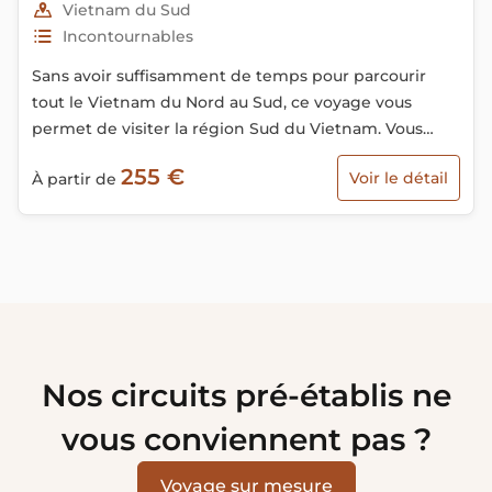
Vietnam du Sud
Incontournables
Sans avoir suffisamment de temps pour parcourir
tout le Vietnam du Nord au Sud, ce voyage vous
permet de visiter la région Sud du Vietnam. Vous
découvrez tous les incontournables du Sud avec des
255 €
Voir le détail
À partir de
excursions en bateau sur le delta du Mékong…
Nos circuits pré-établis ne
vous conviennent pas ?
Voyage sur mesure