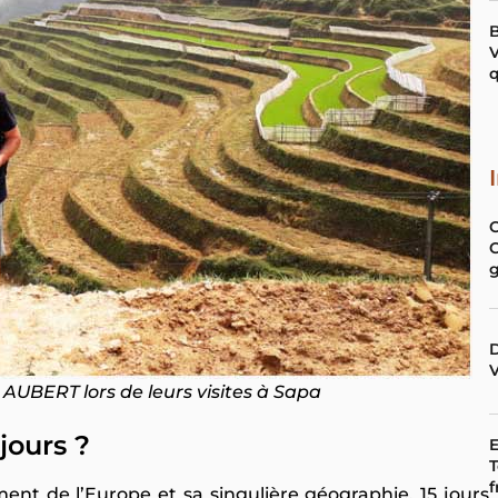
B
V
q
C
C
D
V
AUBERT lors de leurs visites à Sapa
jours ?
E
T
f
ent de l’Europe et sa singulière géographie, 15 jours