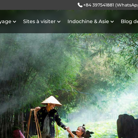
+84 397541881 (WhatsAp
oyage
Sites à visiter
Indochine & Asie
Blog d