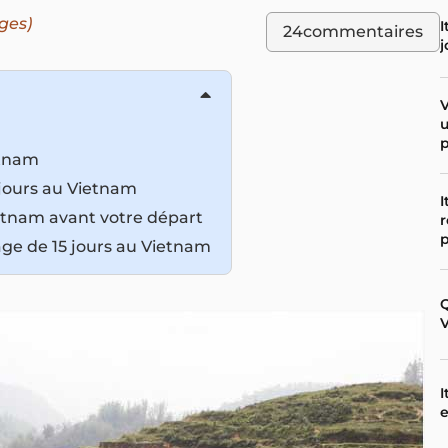
ges)
I
24
commentaires
j
V
u
etnam
5 jours au Vietnam
I
Vietnam avant votre départ
r
p
age de 15 jours au Vietnam
Q
V
I
e