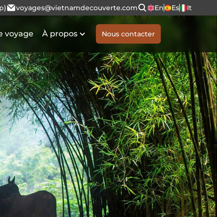
p)
voyages@vietnamdecouverte.com
En
Es
It
e voyage
À propos
Nous contacter