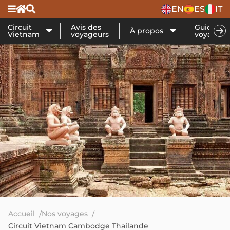
EN
ES
IT
Circuit
Avis des
Guide de
À propos
Vietnam
voyageurs
voyage
Accueil
Nos voyages
Circuit Vietnam Cambodge Thailande