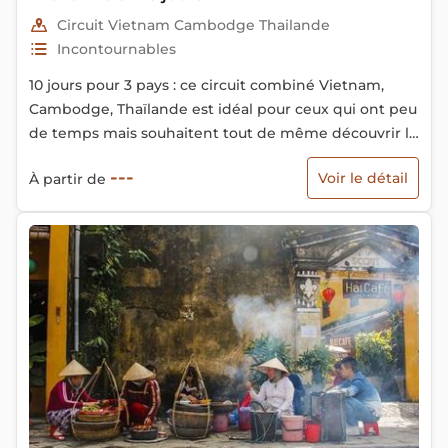
Circuit Vietnam Cambodge Thailande
Incontournables
10 jours pour 3 pays : ce circuit combiné Vietnam,
Cambodge, Thaïlande est idéal pour ceux qui ont peu
de temps mais souhaitent tout de même découvrir la
beauté et la diversité de l'Asie. Parfait également
---
Voir le détail
À partir de
pour ceux qui arrivent en Thaïlande depuis votre
continent. Chaque pays de notre itinéraire a été
soigneusement sélectionné pour vous offrir des sites
incontournables : de l'atmosphère dynamique de
Bangkok en Thaïlande, au complexe des temples
d'Angkor, marqués par le temps au Cambodge
jusqu'à la splendide baie d'Halong au Vietnam,... Tout
cela fait partie de notre circuit en 10 jours.