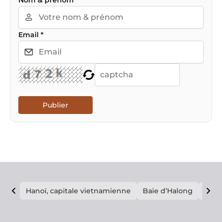
Nom & prénom
*
Email
*
Publier
Hanoï, capitale vietnamienne
Baie d’Halong
E vi