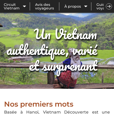
Circuit
Avis des
Guide de
À propos
Vietnam
voyageurs
voyage
Un Vietnam
authentique, varié
et surprenant
Nos premiers mots
Basée à Hanoï, Vietnam Découverte est une