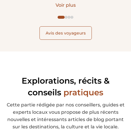
Dès nos premiers échanges, avant même la
Voir plus
réservation, vous avez pris le temps d'écouter nos
attentes, de respecter notre budget et de nous
proposer un itinéraire parfaitement adapté à
notre famille et à nos enfants. Nous nous sommes
Avis des voyageurs
tout de suite sentis en confiance.
Explorations, récits &
conseils
pratiques
Cette partie rédigée par nos conseillers, guides et
experts locaux vous propose de plus récents
nouvelles et intéressants articles de blog portant
sur les destinations, la culture et la vie locale.