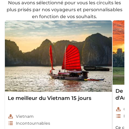
Nous avons sélectionné pour vous les circuits les
plus prisés par nos voyageurs et personnalisables
en fonction de vos souhaits.
De l
d'Ang
Le meilleur du Vietnam 15 jours
Co
In
Vietnam
Incontournables
Ce cir