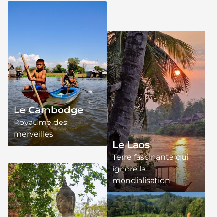
Le Cambodge
Royaume des
merveilles
Le Laos
Terre fascinante qui
ignore la
mondialisation