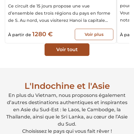
pour d
Ce circuit de 15 jours propose une vue
Vous v
d’ensemble des trois régions du pays en forme
notam
de S. Au nord, vous visiterez Hanoi la capitale
baie d
millénaire et la baie d’Halong maritime et
1280 €
Cambod
Voir plus
terrestre, et ferez aussi une excursion dans les
À partir de
À part
specta
splendides montagnes de Sapa. Au centre, vous
explorerez l’ancienne cité impériale de Hué et la
Voir tout
vieille ville de Hoi An, avant de clore votre
voyage dans le sud en visitant Ho Chi Minh ville
et le delta du Mékong. Voici nos suggestions de
programme pour un circuit de 15 jours au
L'Indochine et l'Asie
Vietnam.
En plus du Vietnam, nous proposons également
d’autres destinations authentiques et inspirantes
en Asie du Sud-Est : le Laos, le Cambodge, la
Thaïlande, ainsi que le Sri Lanka, au cœur de l’Asie
du Sud.
Choisissez le pays qui vous fait rêver !