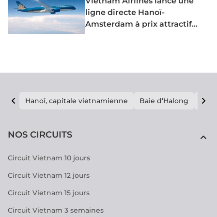
Vietnam Airlines lance une
ligne directe Hanoï-
Amsterdam à prix attractif
dès juin 2026
Hanoï, capitale vietnamienne
Baie d’Halong
E vi
NOS CIRCUITS
Circuit Vietnam 10 jours
Circuit Vietnam 12 jours
Circuit Vietnam 15 jours
Circuit Vietnam 3 semaines