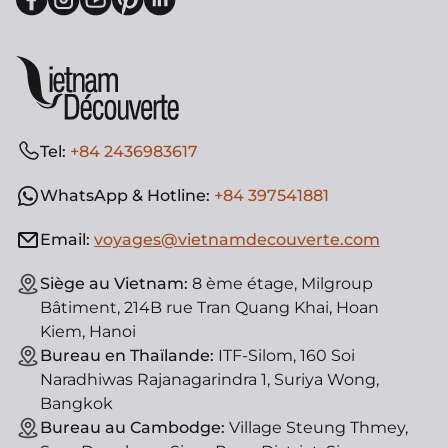
Tel:
+84 2436983617
WhatsApp & Hotline:
+84 397541881
Email:
voyages@vietnamdecouverte.com
Siège au Vietnam:
8 ème étage, Milgroup
Bâtiment, 214B rue Tran Quang Khai, Hoan
Kiem, Hanoi
Bureau en Thaïlande:
ITF-Silom, 160 Soi
Naradhiwas Rajanagarindra 1, Suriya Wong,
Bangkok
Bureau au Cambodge:
Village Steung Thmey,