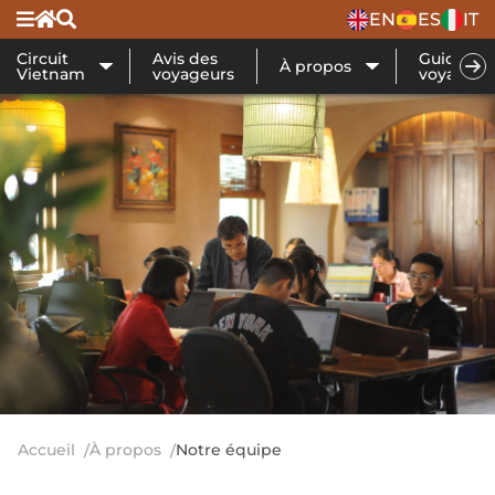
EN
ES
IT
Circuit
Avis des
Guide de
À propos
Vietnam
voyageurs
voyage
Accueil
À propos
Notre équipe