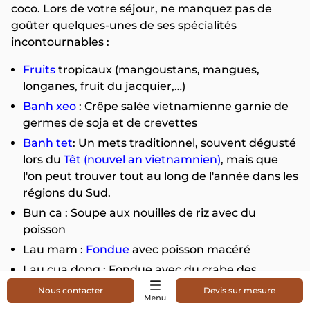
coco. Lors de votre séjour, ne manquez pas de
goûter quelques-unes de ses spécialités
incontournables :
Fruits
tropicaux (mangoustans, mangues,
longanes, fruit du jacquier,…)
Banh xeo
: Crêpe salée vietnamienne garnie de
germes de soja et de crevettes
Banh tet
: Un mets traditionnel, souvent dégusté
lors du
Têt (nouvel an vietnamnien)
, mais que
l'on peut trouver tout au long de l'année dans les
régions du Sud.
Bun ca : Soupe aux nouilles de riz avec du
poisson
Lau mam :
Fondue
avec poisson macéré
Lau cua dong : Fondue avec du crabe des
rizières
Nous contacter
Devis sur mesure
Hu tieu
: Soupe claire aux nouilles de riz