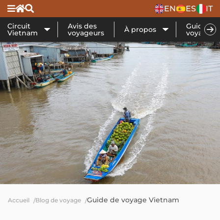
EN
ES
IT
Circuit
Avis des
Guide de
À propos
Vietnam
voyageurs
voyage
Guide de voyage Vietnam
Accueil
Blog de voyage