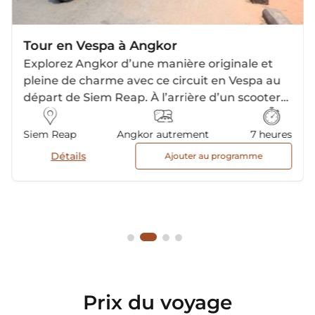
Tour en Vespa à Angkor
Explorez Angkor d’une manière originale et
pleine de charme avec ce circuit en Vespa au
départ de Siem Reap. À l’arrière d’un scooter
vintage, parcourez temples emblématiques,
sentiers cachés, jungle et villages pour une
Siem Reap
Angkor autrement
7 heures
immersion authentique et hors des sentiers
Détails
Ajouter au programme
battus.
Prix du voyage