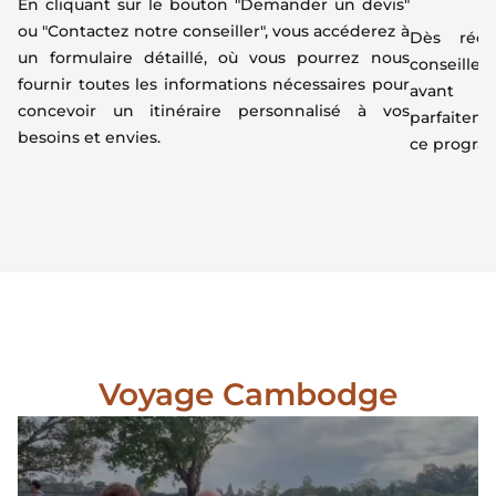
En cliquant sur le bouton "Demander un devis"
ou "Contactez notre conseiller", vous accéderez à
Dès réce
un formulaire détaillé, où vous pourrez nous
conseiller
fournir toutes les informations nécessaires pour
avant d
concevoir un itinéraire personnalisé à vos
parfaiteme
besoins et envies.
ce program
Voyage Cambodge