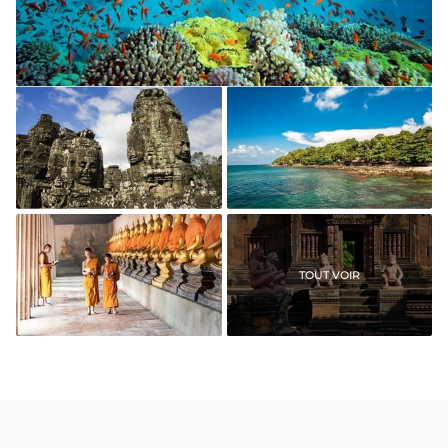
plongee sihanoukville
angkor thom
Sihanoukville
TOUT VOIR
Moines cambodgiens
banteay srei