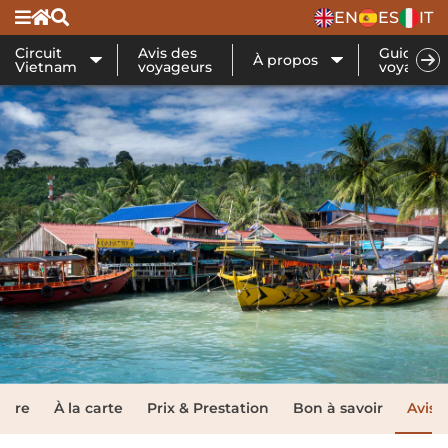
EN
ES
IT
Circuit
Avis des
Guide de
À propos
Vietnam
voyageurs
voyage
raire
À la carte
Prix & Prestation
Bon à savoir
Avis