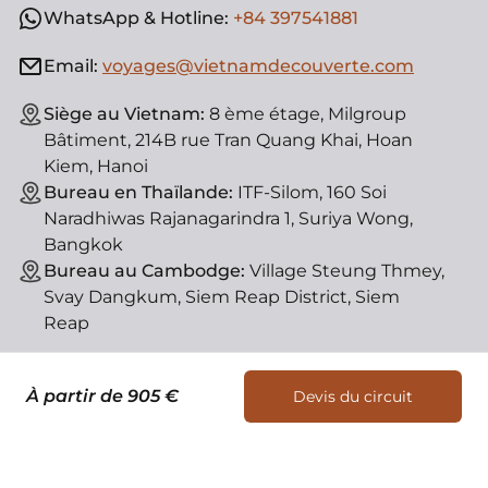
WhatsApp & Hotline:
+84 397541881
Email:
voyages@vietnamdecouverte.com
Siège au Vietnam:
8 ème étage, Milgroup
Bâtiment, 214B rue Tran Quang Khai, Hoan
Kiem, Hanoi
Bureau en Thaïlande:
ITF-Silom, 160 Soi
Naradhiwas Rajanagarindra 1, Suriya Wong,
Bangkok
Bureau au Cambodge:
Village Steung Thmey,
Svay Dangkum, Siem Reap District, Siem
Reap
À partir de 905 €
Devis du circuit
Nous contacter
Devis du circuit
© Vietnam Découverte, agence de voyage locale. License
d'état : 01-182/2014/TCDL-GPLHQT