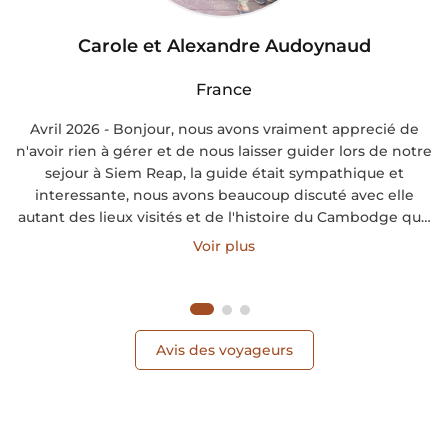
Carole et Alexandre Audoynaud
France
Avril 2026 - Bonjour, nous avons vraiment apprecié de
n'avoir rien à gérer et de nous laisser guider lors de notre
sejour à Siem Reap, la guide était sympathique et
interessante, nous avons beaucoup discuté avec elle
autant des lieux visités et de l'histoire du Cambodge que
de la vie en général dans son pays. Le chauffeur était
Voir plus
super, souriant et plein d'attentions (eau fraiche, petite
serviette fraiche à l'eucalypsus). L'Hotel Blanc Smith était
très bien, espace exterieur piscine très apréciable après
les journées de visite, personnel adorable.
Avis des voyageurs
Transfert hotel-aéroport-port ok, bateau rapide pour Koh
Rong nickel.
Nous n'avons vraiment pas regretté l'hotel Long Set