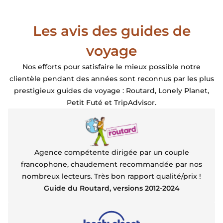
Beach Resort initialement proposé et remplacé par le
Beach Walk. En effet cet hotel est presque en bout de
Les avis des guides de
plage, d'ou tranquillité absolue alors que le Long Set
Beach est, certes plus central mais proche du ponton
voyage
d'arrivée des bateaux et du coup c'est plus bruyant.
Notre bugalow était top, le petit déjeuner excellent
Nos efforts pour satisfaire le mieux possible notre
clientèle pendant des années sont reconnus par les plus
prestigieux guides de voyage : Routard, Lonely Planet,
Petit Futé et TripAdvisor.
Agence compétente dirigée par un couple
francophone, chaudement recommandée par nos
nombreux lecteurs. Très bon rapport qualité/prix !
Guide du Routard, versions 2012-2024