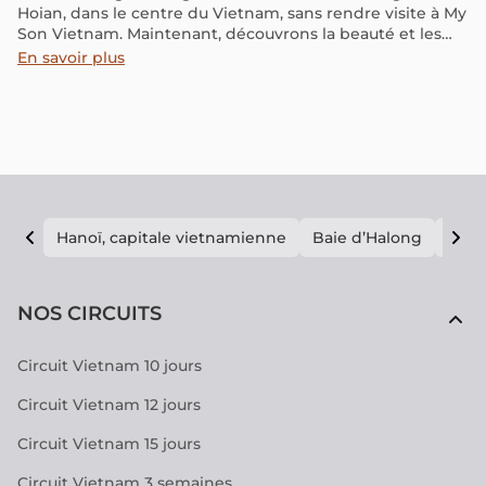
Hoian, dans le centre du Vietnam, sans rendre visite à My
Son Vietnam. Maintenant, découvrons la beauté et les
valeurs de ce site du patrimoine mondial de l’UNESCO !
En savoir plus
Hanoï, capitale vietnamienne
Baie d’Halong
E vi
NOS CIRCUITS
Circuit Vietnam 10 jours
Circuit Vietnam 12 jours
Circuit Vietnam 15 jours
Circuit Vietnam 3 semaines