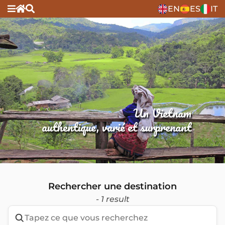
EN
ES
IT
Un Vietnam
authentique, varié et surprenant
Rechercher une destination
- 1 result