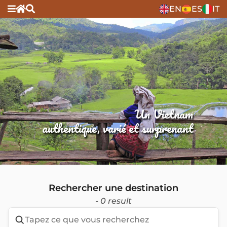
EN
ES
IT
Un Vietnam
authentique, varié et surprenant
Rechercher une destination
- 0 result