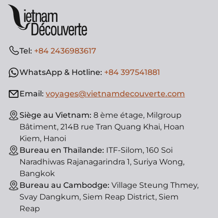
Tel:
+84 2436983617
WhatsApp & Hotline:
+84 397541881
Email:
voyages@vietnamdecouverte.com
Siège au Vietnam:
8 ème étage, Milgroup
Bâtiment, 214B rue Tran Quang Khai, Hoan
Kiem, Hanoi
Bureau en Thaïlande:
ITF-Silom, 160 Soi
Naradhiwas Rajanagarindra 1, Suriya Wong,
Bangkok
Bureau au Cambodge:
Village Steung Thmey,
Svay Dangkum, Siem Reap District, Siem
Reap