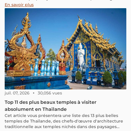
Alors, lisez attentivement cet article afin de préparer au
En savoir plus
mieux votre visite !
juil. 07, 2026
30,056 vues
Top 11 des plus beaux temples à visiter
absolument en Thaïlande
Cet article vous présentera une liste des 13 plus belles
temples de Thaïlande, des chefs-d'œuvre d'architecture
traditionnelle aux temples nichés dans des paysages