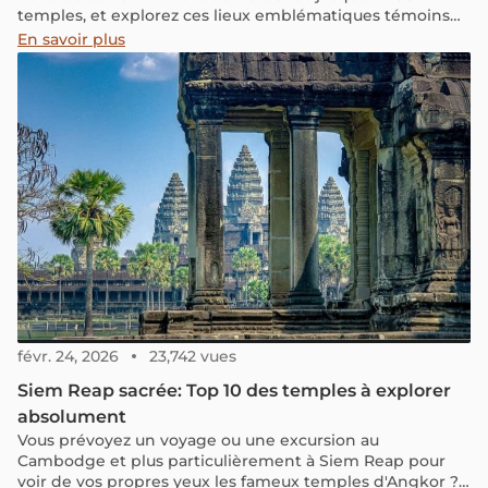
temples, et explorez ces lieux emblématiques témoins
des caractéristiques architecturales uniques du "pays au
En savoir plus
million d'éléphants".
févr. 24, 2026
23,742 vues
Siem Reap sacrée: Top 10 des temples à explorer
absolument
Vous prévoyez un voyage ou une excursion au
Cambodge et plus particulièrement à Siem Reap pour
voir de vos propres yeux les fameux temples d'Angkor ?