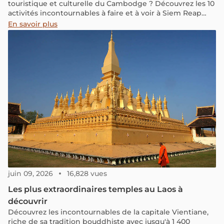
touristique et culturelle du Cambodge ? Découvrez les 10
activités incontournables à faire et à voir à Siem Reap
pour réussir votre voyage et vivre une expérience
En savoir plus
mémorable.
juin 09, 2026
16,828 vues
Les plus extraordinaires temples au Laos à
découvrir
Découvrez les incontournables de la capitale Vientiane,
riche de sa tradition bouddhiste avec jusqu'à 1 400