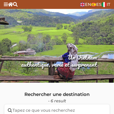
EN
ES
IT
Un Vietnam
authentique, varié et surprenant
Rechercher une destination
- 6 result