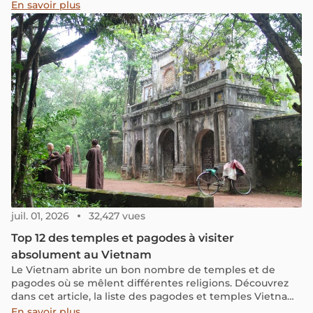
naturels magnifiques. Explorez avec nous pour découvrir
En savoir plus
les destinations religieuses les plus uniques et
attrayantes du pays du Temple d'or.
juil. 01, 2026
32,427 vues
Top 12 des temples et pagodes à visiter
absolument au Vietnam
Le Vietnam abrite un bon nombre de temples et de
pagodes où se mêlent différentes religions. Découvrez
dans cet article, la liste des pagodes et temples Vietnam
les plus grandioses du nord au sud du pays !
En savoir plus