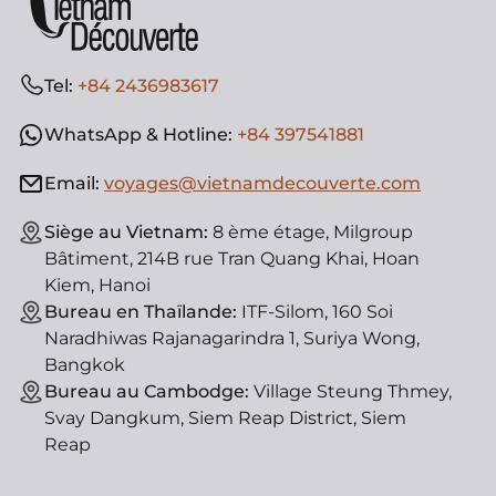
Tel:
+84 2436983617
WhatsApp & Hotline:
+84 397541881
Email:
voyages@vietnamdecouverte.com
Siège au Vietnam:
8 ème étage, Milgroup
Bâtiment, 214B rue Tran Quang Khai, Hoan
Kiem, Hanoi
Bureau en Thaïlande:
ITF-Silom, 160 Soi
Naradhiwas Rajanagarindra 1, Suriya Wong,
Bangkok
Bureau au Cambodge:
Village Steung Thmey,
Svay Dangkum, Siem Reap District, Siem
Reap