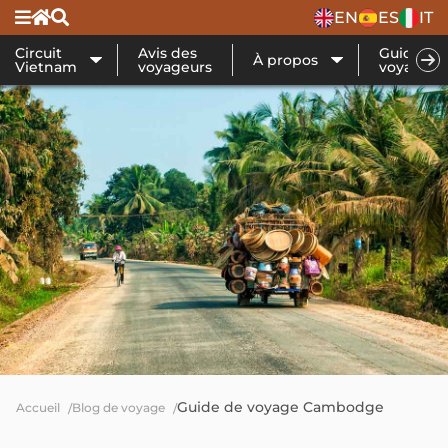
EN
ES
IT
Circuit
Avis des
Guide de
À propos
Vietnam
voyageurs
voyage
Guide de voyage Cambodge
Accueil
Blog de voyage