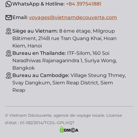
WhatsApp & Hotline:
+84 397541881
Email:
voyages@vietnamdecouverte.com
Siège au Vietnam:
8 ème étage, Milgroup
Bâtiment, 214B rue Tran Quang Khai, Hoan
Kiem, Hanoi
Bureau en Thaïlande:
ITF-Silom, 160 Soi
Naradhiwas Rajanagarindra 1, Suriya Wong,
Bangkok
Bureau au Cambodge:
Village Steung Thmey,
Svay Dangkum, Siem Reap District, Siem
Reap
© Vietnam Découverte, agence de voyage locale. License
d'état : 01-182/2014/TCDL-GPLHQT