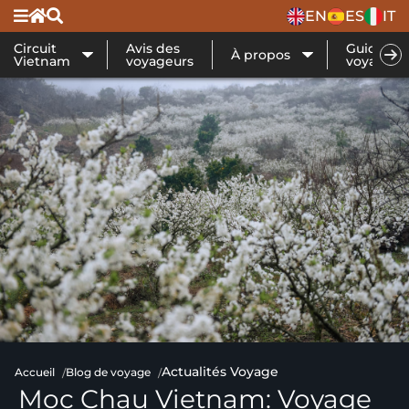
EN
ES
IT
Circuit
Avis des
Guide de
À propos
Vietnam
voyageurs
voyage
Actualités Voyage
Accueil
Blog de voyage
Moc Chau Vietnam: Voyage