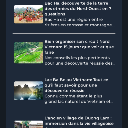
Découvrez notre guide complet
Bac Ha, découverte de la terre
d'un voyage à Ha Giang avec les
des ethnies du Nord-Ouest en 7
meilleurs conseils météo, des
questions
itinéraires passionnants et nos
Bac Ha est une région entre
suggestions de voyages vers
rizières en terrasse et montagnes
d'autres destinations du nord du
où vivent plusieurs groupes
Vietnam depuis Ha Giang.
d’ethnies dans des villages
traditionnels. Venez découvrir
Bien organiser son circuit Nord
cette région ou le temps s’est
Vietnam 15 jours : que voir et que
arrêté et ou l’authenticité est au
faire
rendez-vous. Vous vous
Nos conseils les plus pertinents
demandez quels sont les sites à
pour une découverte réussie des
visiter à Bac Ha ? Quand partir à
destinations et activités
Bac Ha lors d’un voyage au nord
authentiques du Nord Vietnam
du Vietnam ? Consultez notre
en 15 jours
Lac Ba Be au Vietnam: Tout ce
article pour connaître les
qu’il faut savoir pour une
réponses à vos interrogations.
découverte réussie
Connu comme étant le plus
grand lac naturel du Vietnam et
figurant parmi les plus belles
étendues d’eau douce du monde,
le lac Ba Be (lac Babe) fait rêver
L'ancien village de Duong Lam :
les amoureux de la nature et les
immersion dans la vie villageoise