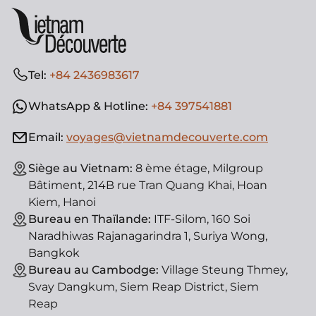
Tel:
+84 2436983617
WhatsApp & Hotline:
+84 397541881
Email:
voyages@vietnamdecouverte.com
Siège au Vietnam:
8 ème étage, Milgroup
Bâtiment, 214B rue Tran Quang Khai, Hoan
Kiem, Hanoi
Bureau en Thaïlande:
ITF-Silom, 160 Soi
Naradhiwas Rajanagarindra 1, Suriya Wong,
Bangkok
Bureau au Cambodge:
Village Steung Thmey,
Svay Dangkum, Siem Reap District, Siem
Reap