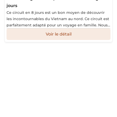
15/11/2025
15,285 views
Des montagnes de Sapa à la baie d’Halong 8
jours
Ce circuit en 8 jours est un bon moyen de découvrir
les incontournables du Vietnam au nord. Ce circuit est
parfaitement adapté pour un voyage en famille. Nous
prévoyons des visites hors des sentiers battus et des
Voir le détail
rencontres avec la population locale...