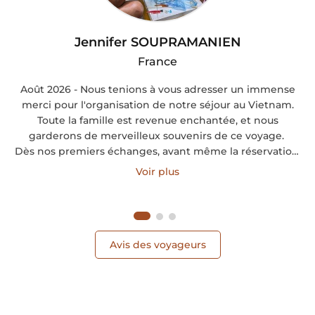
Jennifer SOUPRAMANIEN
France
Août 2026 - Nous tenions à vous adresser un immense
merci pour l'organisation de notre séjour au Vietnam.
Toute la famille est revenue enchantée, et nous
garderons de merveilleux souvenirs de ce voyage.
Dès nos premiers échanges, avant même la réservation,
vous avez pris le temps d'écouter nos attentes, de
Voir plus
respecter notre budget et de nous proposer un itinéraire
parfaitement adapté à notre famille et à nos enfants.
Nous nous sommes tout de suite sentis en confiance.
Avis des voyageurs