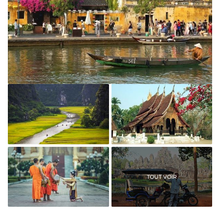
Vielle Ville Hoi An
Tam Coc, Ninh Binh (la
Wat Xieng Thong, Luang
baie d'Halong terrestre
Prabang (Laos)
du Vietnam)
TOUT VOIR
La cérémonie de
Tuk-tuk, icône du