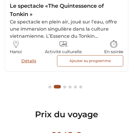
Le spectacle «The Quintessence of
Tonkin »
Ce spectacle en plein air, joué sur l’eau, offre
une immersion singulière dans la culture
vietnamienne. L’Essence du Tonkin
(Quintessence of Tonkin) met en scène, à
travers des tableaux vivants, des moments de
Hanoi
Activité culturelle
En soirée
vie, des traditions et des récits inspirés du
Détails
Ajouter au programme
delta du fleuve Rouge. Entre décors naturels,
jeux de lumière et mise en scène soignée,
l’ensemble crée une expérience fluide et
marquante.
Prix du voyage