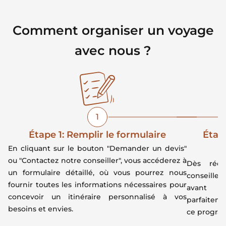
Comment organiser un voyage
avec nous ?
1
Étape 1: Remplir le formulaire
Étape
En cliquant sur le bouton "Demander un devis"
ou "Contactez notre conseiller", vous accéderez à
Dès réce
un formulaire détaillé, où vous pourrez nous
conseiller
fournir toutes les informations nécessaires pour
avant d
concevoir un itinéraire personnalisé à vos
parfaiteme
besoins et envies.
ce program