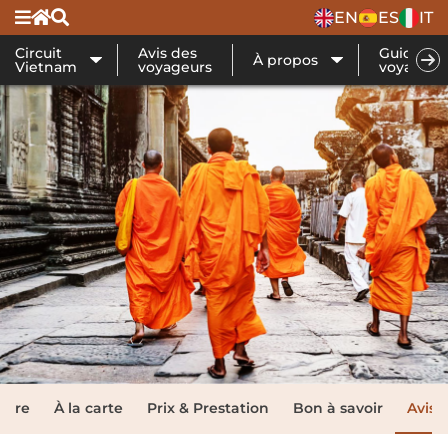
EN
ES
IT
Circuit
Avis des
Guide de
À propos
Vietnam
voyageurs
voyage
raire
À la carte
Prix & Prestation
Bon à savoir
Avis