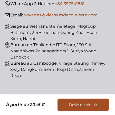
WhatsApp & Hotline:
+84 397541881
Email:
voyages@vietnamdecouverte.com
Siège au Vietnam:
8 ème étage, Milgroup
Bâtiment, 214B rue Tran Quang Khai, Hoan
Kiem, Hanoi
Bureau en Thaïlande:
ITF-Silom, 160 Soi
Naradhiwas Rajanagarindra 1, Suriya Wong,
Bangkok
Bureau au Cambodge:
Village Steung Thmey,
Svay Dangkum, Siem Reap District, Siem
Reap
© Vietnam Découverte, agence de voyage locale. License
d'état : 01-182/2014/TCDL-GPLHQT
À partir de 2045 €
Devis du circuit
Nous contacter
Devis du circuit