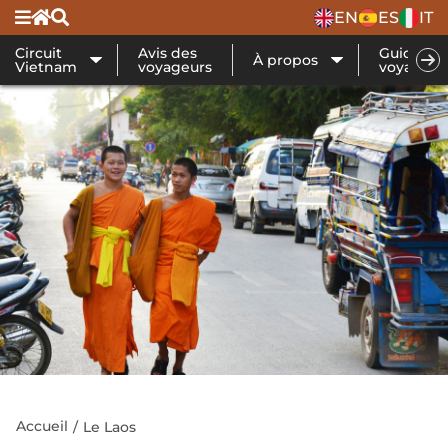
EN
ES
IT
Circuit
Avis des
Guide de
À propos
Vietnam
voyageurs
voyage
Accueil
Le Laos