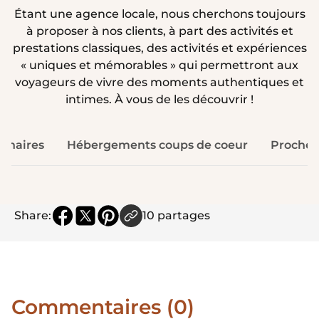
Étant une agence locale, nous cherchons toujours
à proposer à nos clients, à part des activités et
prestations classiques, des activités et expériences
« uniques et mémorables » qui permettront aux
voyageurs de vivre des moments authentiques et
intimes. À vous de les découvrir !
linaires
Hébergements coups de coeur
Proche 
Le spectacle A O Show
Atelier a
Le A O Show est un spectacle
Share:
10
partages
captivant qui mêle cirque, danse
Pendant vot
contemporaine, musique
cherc
traditionnelle vietnamienne et
éclairages spectaculaires. Les artistes
l’op
offrent des performances
atelie
Commentaires (0)
acrobatiques impressionnantes,
bambou.