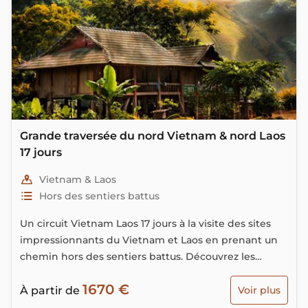
Grande traversée du nord Vietnam & nord Laos
17 jours
Vietnam & Laos
Hors des sentiers battus
Un circuit Vietnam Laos 17 jours à la visite des sites
impressionnants du Vietnam et Laos en prenant un
chemin hors des sentiers battus. Découvrez les
hautes montagnes du nord du Vietnam et celles du
1670 €
Laos, belle occasion pour comparer le mode de vie
À partir de
Voir plus
des habitants de ces deux pays.