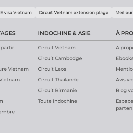
E visa Vietnam
Circuit Vietnam extension plage
Meilleur
YAGES
INDOCHINE & ASIE
À PR
partir
Circuit Vietnam
A prop
Circuit Cambodge
Ebooks
ure Vietnam
Circuit Laos
Mentio
 Vietnam
Circuit Thailande
Avis v
Circuit Birmanie
Blog v
am
Toute Indochine
Espace
parten
vembre