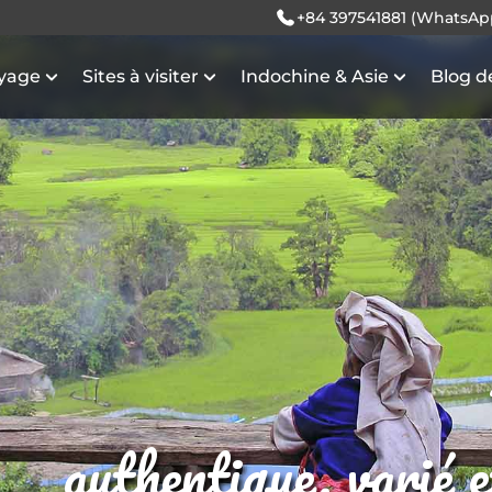
+84 397541881 (WhatsAp
oyage
Sites à visiter
Indochine & Asie
Blog d
authentique, varié 