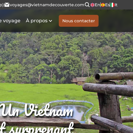
p)
voyages@vietnamdecouverte.com
En
Es
It
e voyage
À propos
Nous contacter
Un Vietnam
et surprenant