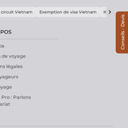
 circuit Vietnam
Exemption de visa Vietnam
Itinéraire V
Conseils - Devis
OPOS
os
 de voyage
ns légales
oyageurs
oyage
 Pro : Parlons
ariat