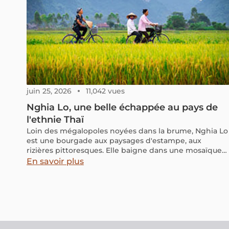
juin 25, 2026
11,042 vues
Nghia Lo, une belle échappée au pays de
l'ethnie Thaï
Loin des mégalopoles noyées dans la brume, Nghia Lo
est une bourgade aux paysages d'estampe, aux
rizières pittoresques. Elle baigne dans une mosaïque
de minorités ethniques chaleureuses comme les Thaï,
En savoir plus
offrant un monde à part, surprenant avec sa simplicité
préservée