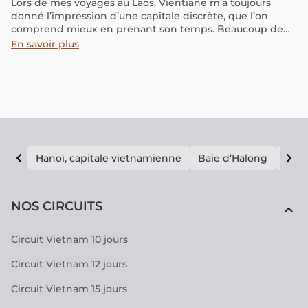
Lors de mes voyages au Laos, Vientiane m’a toujours
donné l’impression d’une capitale discrète, que l’on
comprend mieux en prenant son temps. Beaucoup de
voyageurs n’y passent qu’une courte étape avant de
En savoir plus
rejoindre Vang Vieng ou Luang Prabang, mais je pense
qu’elle mérite au moins une journée de découverte.
Dans cet article, je vous partage mes conseils pour visiter
Vientiane simplement : les sites à ne pas manquer, le
temps idéal à prévoir, les balades agréables au bord du
Mékong et quelques informations pratiques pour
organiser votre passage dans la capitale du Laos.
Hanoï, capitale vietnamienne
Baie d’Halong
E vi
NOS CIRCUITS
Circuit Vietnam 10 jours
Circuit Vietnam 12 jours
Circuit Vietnam 15 jours