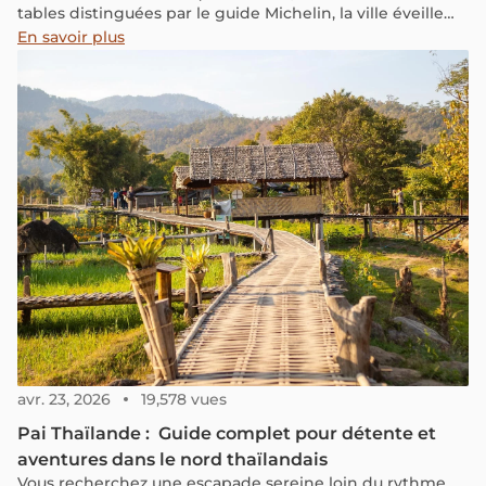
tables distinguées par le guide Michelin, la ville éveille
tous les sens.
En savoir plus
avr. 23, 2026
19,578 vues
Pai Thaïlande : Guide complet pour détente et
aventures dans le nord thaïlandais
Vous recherchez une escapade sereine loin du rythme