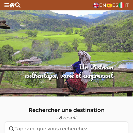
EN
ES
IT
Un Vietnam
authentique, varié et surprenant
Rechercher une destination
- 8 result