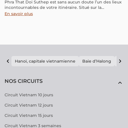
Phra That Doi Suthep est sans aucun doute l’un des lieux
incontournables de votre itinéraire. Situé sur la
montagne Doi Suthep, ce temple n’est pas seulement
En savoir plus
un site religieux, mais il offre également une vue
splendide et une atmosphère paisible, idéale pour la
contemplation. Bien qu'il soit un peu éloigné du centre-
ville, il mérite amplement d’être visité. Sur le chemin
vers le temple, vous serez émerveillé par le paysage
montagneux et forestier, créant ainsi un voyage
mémorable. Voici un guide détaillé, combinant histoire,
conseils pratiques, expérience de randonnée et
Hanoï, capitale vietnamienne
Baie d’Halong
E vi
impressions authentiques de la visite.
NOS CIRCUITS
Circuit Vietnam 10 jours
Circuit Vietnam 12 jours
Circuit Vietnam 15 jours
Circuit Vietnam 3 semaines