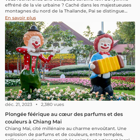
effréné de la vie urbaine ? Caché dans les majestueuses
montagnes du nord de la Thaïlande, Pai se distingue
comme un gemme vert du “pays du sourire". En tant que
En savoir plus
natif thaïlandais passionné de voyages, je peux affirmer
avec confiance que Pai est une destination
incontournable pour quiconque cherche une aventure
unique et mémorable. Cette petite ville offre un mélange
harmonieux de culture, nature et détente, avec des
attractions uniques telles que des sources chaudes
apaisantes, des cascades époustouflantes et des marchés
locaux vibrants. Découvrons pourquoi Pai devrait être
votre prochaine destination de voyage!
déc. 21, 2023
2,380 vues
Plongée féérique au cœur des parfums et des
couleurs à Chiang Mai
Chiang Mai, cité millénaire au charme envoûtant. Une
explosion de parfums et de couleurs, entre temples,