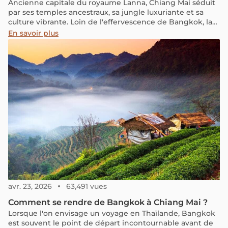
Ancienne capitale du royaume Lanna, Chiang Mai séduit
par ses temples ancestraux, sa jungle luxuriante et sa
culture vibrante. Loin de l'effervescence de Bangkok, la
métropole du nord de la Thaïlande vous invite à ralentir.
En savoir plus
Découvrez que faire, quand partir et notre itinéraire
optimisé pour votre futur séjour.
avr. 23, 2026
63,491 vues
Comment se rendre de Bangkok à Chiang Mai ?
Lorsque l'on envisage un voyage en Thaïlande, Bangkok
est souvent le point de départ incontournable avant de