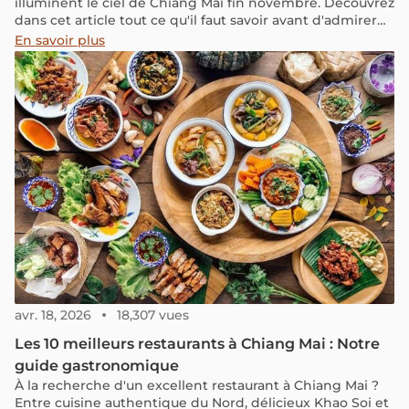
illuminent le ciel de Chiang Mai fin novembre. Découvrez
dans cet article tout ce qu'il faut savoir avant d'admirer
ce spectacle envoûtant en 2023.
En savoir plus
avr. 18, 2026
18,307 vues
Les 10 meilleurs restaurants à Chiang Mai : Notre
guide gastronomique
À la recherche d'un excellent restaurant à Chiang Mai ?
Entre cuisine authentique du Nord, délicieux Khao Soi et