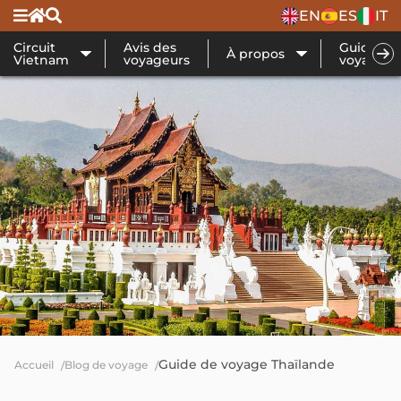
EN
ES
IT
Circuit
Avis des
Guide de
À propos
Vietnam
voyageurs
voyage
Guide de voyage Thaïlande
Accueil
Blog de voyage