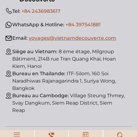
Tel:
+84 2436983617
WhatsApp & Hotline:
+84 397541881
Email:
voyages@vietnamdecouverte.com
Siège au Vietnam:
8 ème étage, Milgroup
Bâtiment, 214B rue Tran Quang Khai, Hoan
Kiem, Hanoi
Bureau en Thaïlande:
ITF-Silom, 160 Soi
Naradhiwas Rajanagarindra 1, Suriya Wong,
Bangkok
Bureau au Cambodge:
Village Steung Thmey,
Svay Dangkum, Siem Reap District, Siem
Reap
© Vietnam Découverte, agence de voyage locale. License