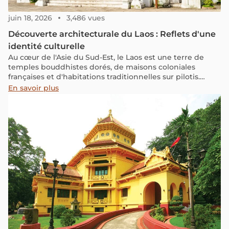
juin 18, 2026
3,486 vues
Découverte architecturale du Laos : Reflets d'une
identité culturelle
Au cœur de l'Asie du Sud-Est, le Laos est une terre de
temples bouddhistes dorés, de maisons coloniales
françaises et d'habitations traditionnelles sur pilotis.
Chaque édifice raconte une histoire, reflet de siècles de
En savoir plus
dévotion spirituelle et d'héritages impériaux le long du
Mékong. Des anciens temples aux villes modernes, le
Laos offre un fascinant mélange de styles architecturaux.
Qu'est-ce qui donne au Laos cette riche tapisserie
d'histoire et d'innovation ? Découvrez comment
l'architecture laotienne évolue tout en honorant son
patrimoine.