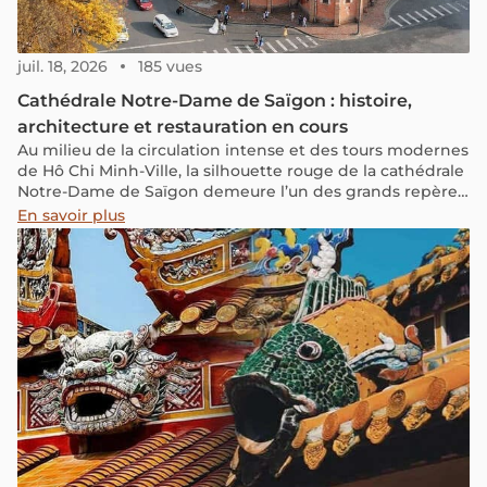
juil. 18, 2026
185 vues
Cathédrale Notre-Dame de Saïgon : histoire,
architecture et restauration en cours
Au milieu de la circulation intense et des tours modernes
de Hô Chi Minh-Ville, la silhouette rouge de la cathédrale
Notre-Dame de Saïgon demeure l’un des grands repères
du centre historique. Ses deux clochers, sa rosace et la
En savoir plus
statue blanche de la Vierge forment une image familière,
aussi bien pour les habitants que pour les voyageurs.
Construite sous l’administration coloniale française à la
fin du XIXe siècle, la cathédrale appartient aujourd’hui
pleinement à la mémoire de Saïgon. Édifice religieux
toujours en activité, patrimoine architectural et lieu de
rendez-vous urbain, elle fait l’objet depuis 2017 d’une
restauration d’une ampleur exceptionnelle.