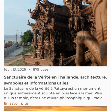
févr. 13, 2026
879 vues
Sanctuaire de la Vérité en Thaïlande, architecture,
symboles et informations utiles
Le Sanctuaire de la Vérité à Pattaya est un monument
unique entièrement sculpté en bois face à la mer. Plus
qu’un temple, c’est une œuvre philosophique qui mêle
art, spiritualité et traditions asiatiques. Découvrez
En savoir plus
comment se déroule la visite et pourquoi ce lieu reste