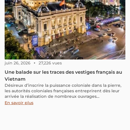
juin 26, 2026
27,226 vues
Une balade sur les traces des vestiges français au
Vietnam
Désireux d’inscrire la puissance coloniale dans la pierre,
les autorités coloniales françaises entreprirent dès leur
arrivée la réalisation de nombreux ouvrages
architecturaux montrant l’envie d’une présence coloniale
En savoir plus
durable au Vietnam.