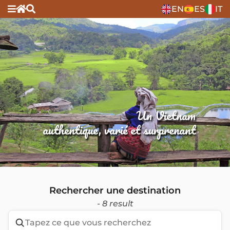
EN
ES
IT
Un Vietnam
authentique, varié et surprenant
Rechercher une destination
- 8 result