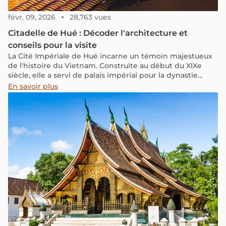
févr. 09, 2026
28,763 vues
Citadelle de Hué : Décoder l'architecture et
conseils pour la visite
La Cité Impériale de Hué incarne un témoin majestueux
de l'histoire du Vietnam. Construite au début du XIXe
siècle, elle a servi de palais impérial pour la dynastie
Nguyen jusqu'à sa chute en 1945. Plus d'un siècle après,
En savoir plus
cette imposante cité se dresse comme un gardien, prête
à vous dévoiler les secrets et récits captivants de son
passé. Cet article vous invite à découvrir les aspects
méconnus de cet héritage du patrimoine mondial de
l'UNESCO, ainsi que des informations pratiques pour
réussir pleinement votre visite.