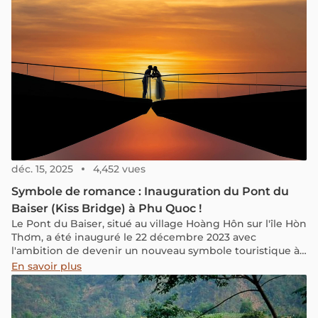
l’un des plus marquants de la région.
déc. 15, 2025
4,452 vues
Symbole de romance : Inauguration du Pont du
Baiser (Kiss Bridge) à Phu Quoc !
Le Pont du Baiser, situé au village Hoàng Hôn sur l'île Hòn
Thơm, a été inauguré le 22 décembre 2023 avec
l'ambition de devenir un nouveau symbole touristique à
Phú Quốc, au Vietnam.
En savoir plus