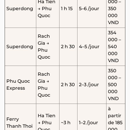
Ha Tien
000 –
Superdong
→ Phu
1 h 15
5–6 /jour
350
Quoc
000
VND
354
Rach
000 –
Gia →
Superdong
2 h 30
4–5 /jour
540
Phu
000
Quoc
VND
350
Rach
000 –
Phu Quoc
Gia →
2 h 30
2–3 /jour
500
Express
Phu
000
Quoc
VND
à
Ha Tien
partir
Ferry
→ Phu
~3 h
1–2 /jour
de 185
Thanh Thoi
Quoc
000