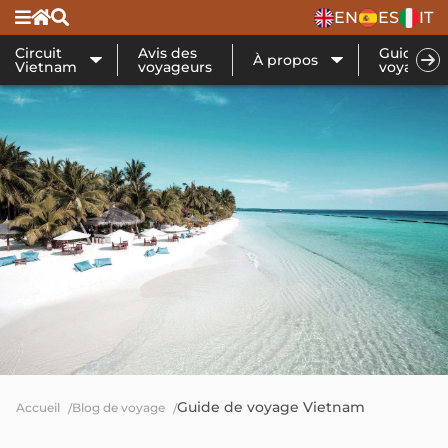
EN
ES
IT
Circuit
Avis des
Guide de
À propos
Vietnam
voyageurs
voyage
Guide de voyage Vietnam
Accueil
Blog de voyage