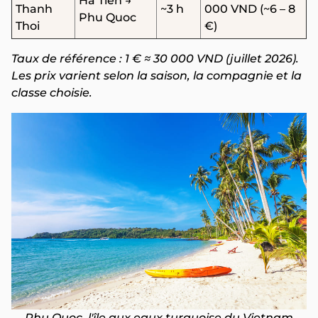
Ha Tien →
Thanh
~3 h
000 VND (~6 – 8
Phu Quoc
Thoi
€)
Taux de référence : 1 € ≈ 30 000 VND (juillet 2026).
Les prix varient selon la saison, la compagnie et la
classe choisie.
Phu Quoc, l'île aux eaux turquoise du Vietnam