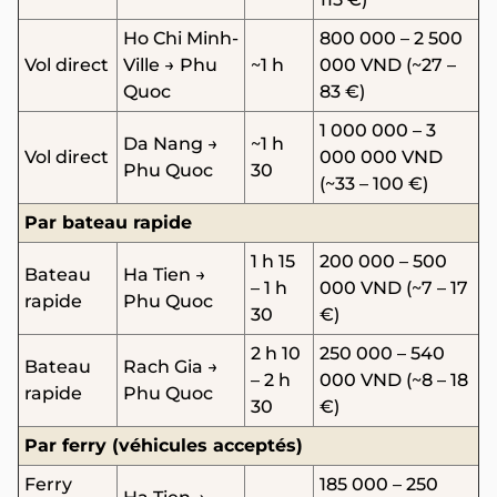
Ho Chi Minh-
800 000 – 2 500
Vol direct
Ville → Phu
~1 h
000 VND (~27 –
Quoc
83 €)
1 000 000 – 3
Da Nang →
~1 h
Vol direct
000 000 VND
Phu Quoc
30
(~33 – 100 €)
Par bateau rapide
1 h 15
200 000 – 500
Bateau
Ha Tien →
– 1 h
000 VND (~7 – 17
rapide
Phu Quoc
30
€)
2 h 10
250 000 – 540
Bateau
Rach Gia →
– 2 h
000 VND (~8 – 18
rapide
Phu Quoc
30
€)
Par ferry (véhicules acceptés)
Ferry
185 000 – 250