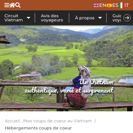
EN
ES
IT
Circuit
Avis des
Guide de
À propos
Vietnam
voyageurs
voyage
Un Vietnam
authentique, varié et surprenant
Accueil
Nos coups de coeur au Vietnam
Hébergements coups de coeur