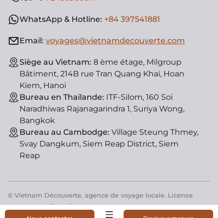
WhatsApp & Hotline:
+84 397541881
Email:
voyages@vietnamdecouverte.com
Siège au Vietnam:
8 ème étage, Milgroup
Bâtiment, 214B rue Tran Quang Khai, Hoan
Kiem, Hanoi
Bureau en Thaïlande:
ITF-Silom, 160 Soi
Naradhiwas Rajanagarindra 1, Suriya Wong,
Bangkok
Bureau au Cambodge:
Village Steung Thmey,
Svay Dangkum, Siem Reap District, Siem
Reap
© Vietnam Découverte, agence de voyage locale. License
d'état : 01-182/2014/TCDL-GPLHQT