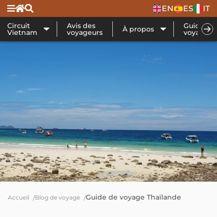
EN
ES
IT
Circuit
Avis des
Guide de
À propos
Vietnam
voyageurs
voyage
Guide de voyage Thaïlande
Accueil
Blog de voyage