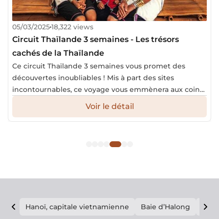
05/03/2025
18,322 views
Circuit Thaïlande 3 semaines - Les trésors
cachés de la Thaïlande
Ce circuit Thaïlande 3 semaines vous promet des
découvertes inoubliables ! Mis à part des sites
incontournables, ce voyage vous emmènera aux coins
méconnus du pays. Préparez-vous à vous immerger
Voir le détail
dans une nature luxuriante et à explorer des sites
historiques emblématiques.
Hanoï, capitale vietnamienne
Baie d’Halong
E vi