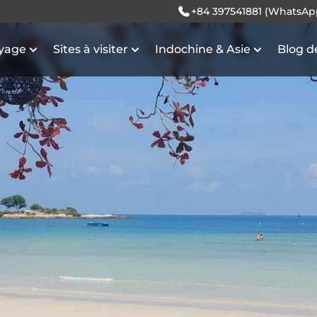
+84 397541881 (WhatsAp
oyage
Sites à visiter
Indochine & Asie
Blog d