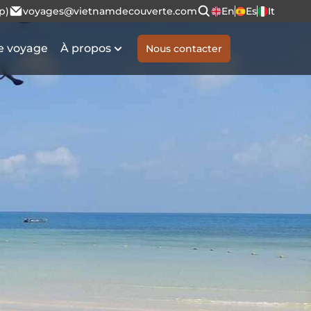
p)
voyages@vietnamdecouverte.com
En
Es
It
e voyage
À propos
Nous contacter