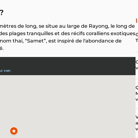
?
mètres de long, se situe au large de Rayong, le long de
 des plages tranquilles et des récifs coralliens exotiques
nom thaï, “Samet”, est inspiré de l'abondance de
é.
C
Q
M
v
V
a
v