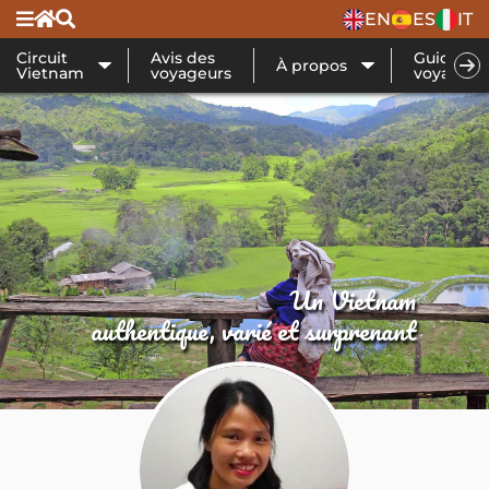
EN
ES
IT
Circuit
Avis des
Guide de
À propos
Vietnam
voyageurs
voyage
Un Vietnam
authentique, varié et surprenant