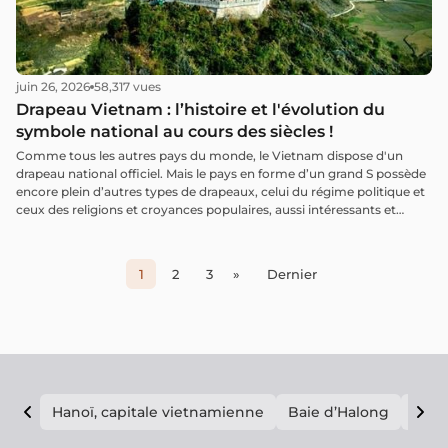
juin 26, 2026
58,317 vues
Drapeau Vietnam : l’histoire et l'évolution du
symbole national au cours des siècles !
Comme tous les autres pays du monde, le Vietnam dispose d'un
drapeau national officiel. Mais le pays en forme d’un grand S possède
encore plein d’autres types de drapeaux, celui du régime politique et
ceux des religions et croyances populaires, aussi intéressants et
curieux les uns que les autres. Découvrez dans cet article tous ces
drapeaux vietnamiens suivis de leurs origines et significations.
1
2
3
»
Dernier
Hanoï, capitale vietnamienne
Baie d’Halong
E vi