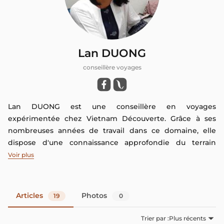
Lan DUONG
conseillère voyages
Lan DUONG est une conseillère en voyages
expérimentée chez Vietnam Découverte. Grâce à ses
nombreuses années de travail dans ce domaine, elle
dispose d'une connaissance approfondie du terrain
qu'elle aime partager avec vous à travers ses articles sur
Voir plus
ce blog. Si vous avez des questions, n'hésitez pas à les
poser dans les commentaires de cet article afin qu'elle
puisse y répondre directement
Articles
Photos
19
0
Trier par :
Plus récents