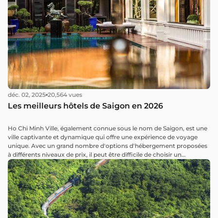
déc. 02, 2025
20,564 vues
Les meilleurs hôtels de Saigon en 2026
Ho Chi Minh Ville, également connue sous le nom de Saigon, est une
ville captivante et dynamique qui offre une expérience de voyage
unique. Avec un grand nombre d'options d'hébergement proposées
à différents niveaux de prix, il peut être difficile de choisir un
hébergement de qualité parmi les meilleurs hôtels de Saigon. Dans
cet article, nous avons rassemblé une liste soigneusement
sélectionnée des meilleurs hôtels de Saigon