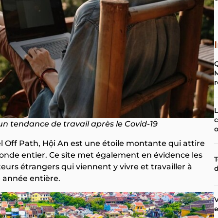
Q
M
r
L
n tendance de travail après le Covid-19
o
el Off Path, Hội An est une étoile montante qui attire
nde entier. Ce site met également en évidence les
T
teurs étrangers qui viennent y vivre et travailler à
d
 année entière.
V
e