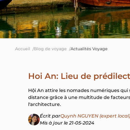
Accueil
Blog de voyage
Actualités Voyage
Hoi An: Lieu de prédile
Hội An attire les nomades numériques qui so
distance grâce à une multitude de facteurs,
l'architecture.
Écrit par
Quynh NGUYEN (expert local
Mis à jour le 21-05-2024