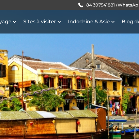
+84 397541881 (WhatsAp
oyage
Sites à visiter
Indochine & Asie
Blog d