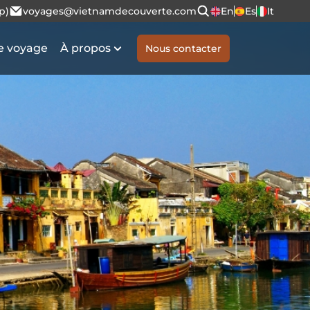
p)
voyages@vietnamdecouverte.com
En
Es
It
e voyage
À propos
Nous contacter