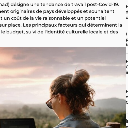
d) désigne une tendance de travail post-Covid-19.
H
nt originaires de pays développés et souhaitent
d
c
 un coût de la vie raisonnable et un potentiel
r sur place. Les principaux facteurs qui déterminent la
budget, suivi de l'identité culturelle locale et des
H
p
H
C
i
H
c
Î
e