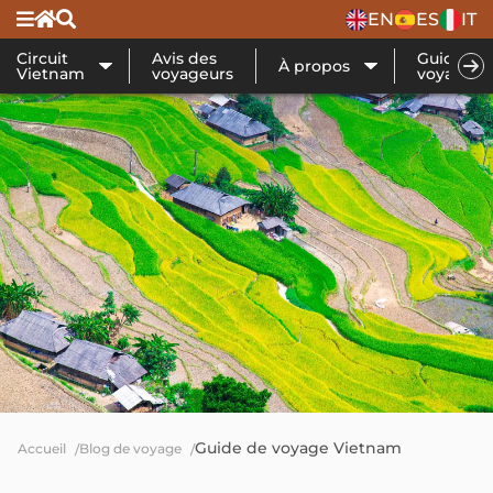
EN
ES
IT
Circuit
Avis des
Guide de
À propos
Vietnam
voyageurs
voyage
Guide de voyage Vietnam
Accueil
Blog de voyage