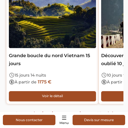
Grande boucle du nord Vietnam 15
Découverte
jours
oublié 10 j
15 jours 14 nuits
10 jours 9 
1175 €
À partir de
À partir d
Voir le détail
>>> Autres destinations attractives au Nord du
Vietnam:
Nous contacter
Devis sur mesure