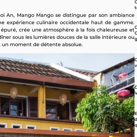
C
t
 à Hoi An, Mango Mango se distingue par son ambiance
 une expérience culinaire occidentale haut de gamme.
C
n épuré, crée une atmosphère à la fois chaleureuse et
C
dîner sous les lumières douces de la salle intérieure ou
omet un moment de détente absolue.
C
D
V
E
q