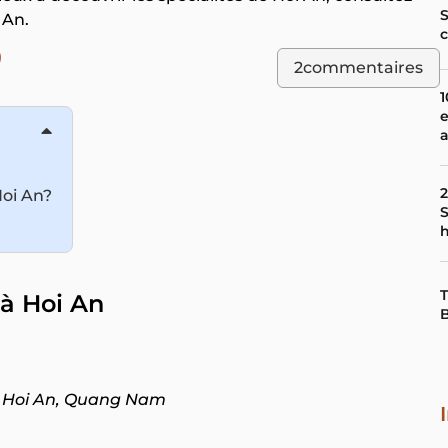
S
 An.
c
)
2
commentaires
1
e
a
2
oi An?
S
T
 à Hoi An
B
, Hoi An, Quang Nam