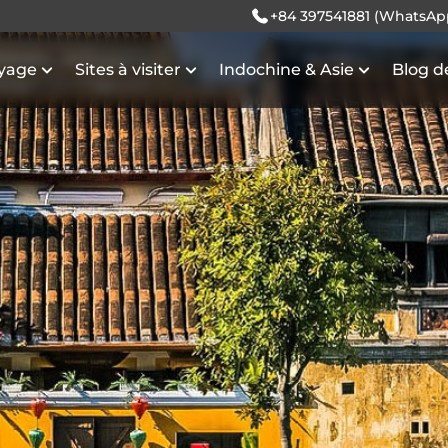
+84 397541881 (WhatsAp
oyage
Sites à visiter
Indochine & Asie
Blog d