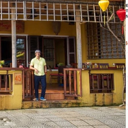
E
T
f