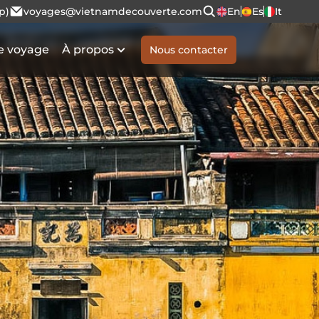
p)
voyages@vietnamdecouverte.com
En
Es
It
e voyage
À propos
Nous contacter