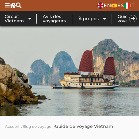
EN
ES
IT
Circuit
Avis des
Guide de
À propos
Vietnam
voyageurs
voyage
Guide de voyage Vietnam
Accueil
Blog de voyage