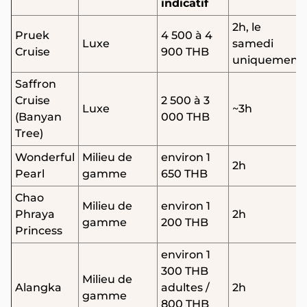
indicatif
2h, le
Pruek
4 500 à 4
Luxe
samedi
Cruise
900 THB
uniquement
Saffron
Cruise
2 500 à 3
Luxe
~3h
(Banyan
000 THB
Tree)
Wonderful
Milieu de
environ 1
2h
Pearl
gamme
650 THB
Chao
Milieu de
environ 1
Phraya
2h
gamme
200 THB
Princess
environ 1
300 THB
Milieu de
Alangka
adultes /
2h
gamme
800 THB