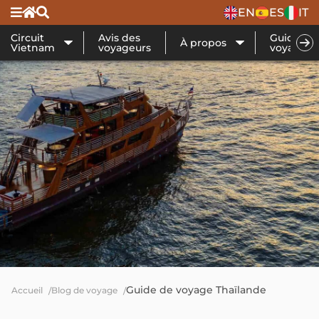
EN
ES
IT
Circuit
Avis des
Guide de
À propos
Vietnam
voyageurs
voyage
Guide de voyage Thaïlande
Accueil
Blog de voyage