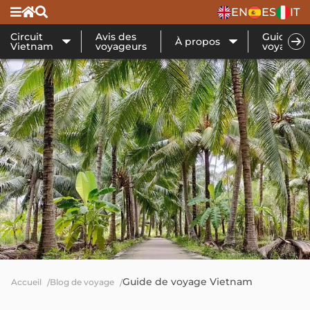
EN
ES
IT
Circuit
Avis des
Guide de
À propos
Vietnam
voyageurs
voyage
Guide de voyage Vietnam
Accueil
Blog de voyage