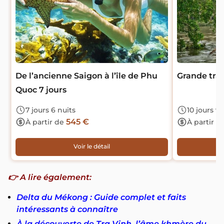
De l’ancienne Saigon à l’île de Phu
Grande trav
Quoc 7 jours
7 jours 6 nuits
10 jours 9 
545 €
À partir de
À partir d
Voir le détail
👉 A lire également:
Delta du Mékong : Guide complet et faits
intéressants à connaître
À la découverte de Tra Vinh, l’âme khmère du