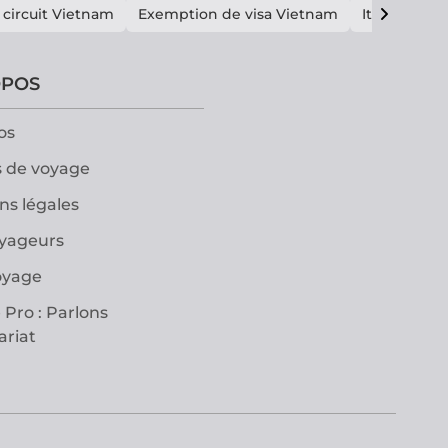
 circuit Vietnam
Exemption de visa Vietnam
Itinéraire V
OPOS
os
 de voyage
ns légales
oyageurs
oyage
 Pro : Parlons
ariat