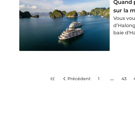
Quand pa
sur la m
Vous vou
d’Halong 
baie d'H
baie myt
…
Précédent
1
43