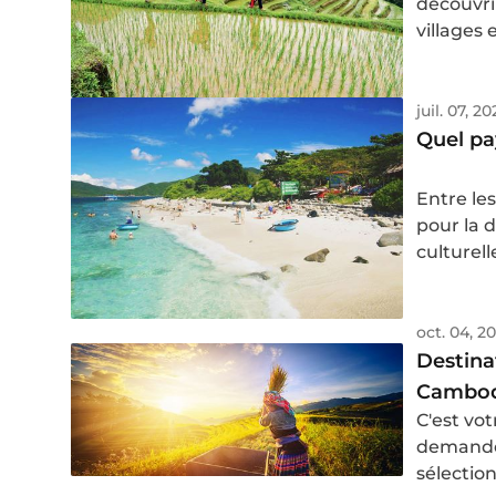
découvrir
villages
dans le 
juil. 07, 2
Quel pa
Entre le
pour la d
culturell
préservé
départag
balnéair
oct. 04, 2
Destina
Cambodg
C'est vo
demandez 
sélection