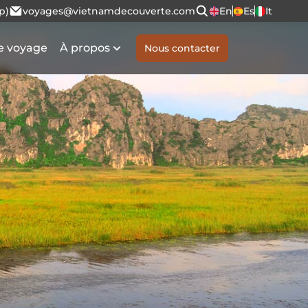
p)
voyages@vietnamdecouverte.com
En
Es
It
e voyage
À propos
Nous contacter