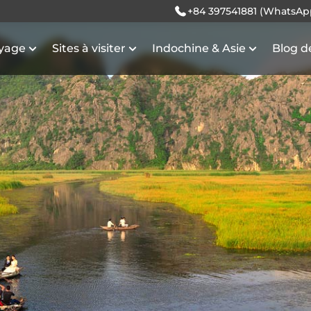
+84 397541881 (WhatsAp
oyage
Sites à visiter
Indochine & Asie
Blog d