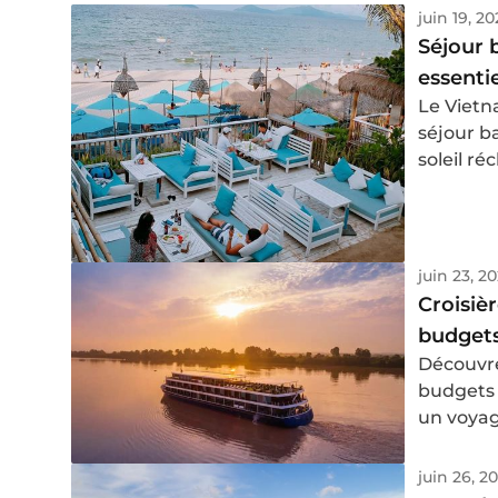
Cambodge
juin 19, 2
moment à 
Séjour 
essentie
Le Vietn
séjour ba
soleil ré
bienfait
d’un cha
juin 23, 2
Croisiè
budget
Découvre
budgets 
un voyag
juin 26, 2