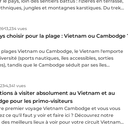
 le pays, loin des sentiers battus : rizières en terrasse,
 ethniques, jungles et montagnes karstiques. Du trek
Nord (Sapa, Ha Giang) aux forêts du Centre et du Sud.
026
13,234 vues
ys choisir pour la plage : Vietnam ou Cambodge 
s plages Vietnam ou Cambodge, le Vietnam l'emporte
iversité (sports nautiques, îles accessibles, sorties
es), tandis que le Cambodge séduit par ses îles
es et sa vie nocturne à Sihanoukville. Voici comment
er ces deux destinations selon vos envies de séjour
e.
023
4,341 vues
tions à visiter absolument au Vietnam et au
e pour les primo-visiteurs
tre premier voyage Vietnam Cambodge et vous vous
ce qu'il faut y voir et faire ici ? Découvrez notre
 des meilleurs lieux à voir pour votre circuit Vietnam