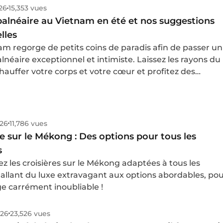
, les bonus avec toutes les astuces sur le meilleur
026
15,353 vues
visiter et combien faut-il envisager pour y aller.
balnéaire au Vietnam en été et nos suggestions
lles
am regorge de petits coins de paradis afin de passer un
lnéaire exceptionnel et intimiste. Laissez les rayons du
chauffer votre corps et votre cœur et profitez des
s des somptueuses plages du Pays du Dragon le temps
rmant séjour balnéaire au Vietnam.
026
11,786 vues
re sur le Mékong : Des options pour tous les
s
z les croisières sur le Mékong adaptées à tous les
allant du luxe extravagant aux options abordables, po
e carrément inoubliable !
026
23,526 vues