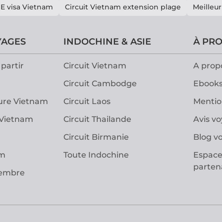
E visa Vietnam
Circuit Vietnam extension plage
Meilleur
YAGES
INDOCHINE & ASIE
À PR
partir
Circuit Vietnam
A prop
Circuit Cambodge
Ebooks
ure Vietnam
Circuit Laos
Mentio
 Vietnam
Circuit Thailande
Avis v
Circuit Birmanie
Blog v
am
Toute Indochine
Espace
parten
vembre