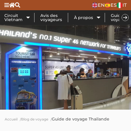
EN
ES
IT
Circuit
Avis des
Guide de
À propos
Vietnam
voyageurs
voyage
Guide de voyage Thaïlande
Accueil
Blog de voyage