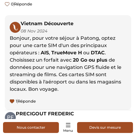
0
Réponde
Vietnam Découverte
08 Nov 2024
Bonjour, pour votre séjour à Patong, optez
pour une carte SIM d'un des principaux
opérateurs :
AIS
,
TrueMove H
ou
DTAC
.
Choisissez un forfait avec
20 Go ou plus
de
données pour une navigation GPS fluide et le
streaming de films. Ces cartes SIM sont
disponibles à l'aéroport ou dans les magasins
locaux. Bon voyage.
1
Réponde
PRECIGOUT FREDERIC
PF
13 Aug 2024
Nous contacter
Devis sur mesure
Bonjour nous partons prochainement en
THailande , lorsque nous acheterons une SIM a