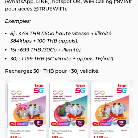
(WhatsApp, LINE), hotspot OK, WiFi Calling (*8714#
pour accès @TRUEWIFI).
Exemples:
8j : 449 THB (15Go haute vitesse → illimité
384kbps + 100 THB appels).
15j : 699 THB (30Go → illimité).
30j : 1 199 THB (5G illimité + appels TH/intl).
Rechargez 50+ THB pour +30j validité.