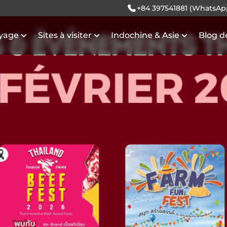
+84 397541881 (WhatsAp
oyage
Sites à visiter
Indochine & Asie
Blog d