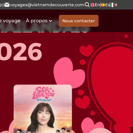
p)
voyages@vietnamdecouverte.com
En
Es
It
e voyage
À propos
Nous contacter