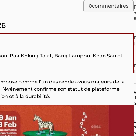
0
commentaires
T
m
E
26
T
t
khon, Pak Khlong Talat, Bang Lamphu–Khao San et
T
t
impose comme l’un des rendez‑vous majeurs de la
6, l’événement confirme son statut de plateforme
V
on et à la durabilité.
l
à
a
r